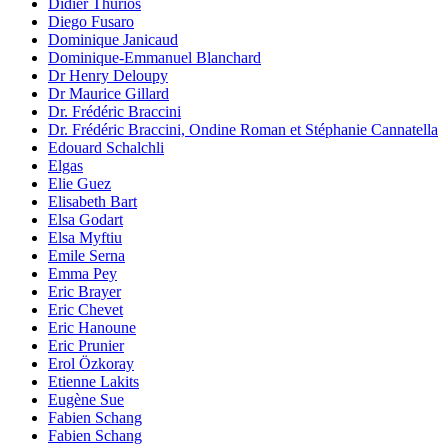
Didier Thurios
Diego Fusaro
Dominique Janicaud
Dominique-Emmanuel Blanchard
Dr Henry Deloupy
Dr Maurice Gillard
Dr. Frédéric Braccini
Dr. Frédéric Braccini, Ondine Roman et Stéphanie Cannatella
Edouard Schalchli
Elgas
Elie Guez
Elisabeth Bart
Elsa Godart
Elsa Myftiu
Emile Serna
Emma Pey
Eric Brayer
Eric Chevet
Eric Hanoune
Eric Prunier
Erol Özkoray
Etienne Lakits
Eugène Sue
Fabien Schang
Fabien Schang