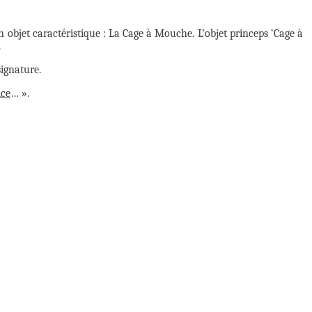
 objet caractéristique : La Cage à Mouche. L’objet princeps ‘Cage à
.
signature.
ice
… ».