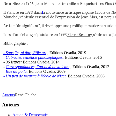
Né à Nice en 1946, Jean Mas vit et travaille à Roquefort Les Pins (
Il s’ancre en 1973 dans
l
a mouvance artistique niçoise (Ecole de Ni
Mouche’, véhicule essentiel de l’expression de Jean Mas, est perçu
Artiste "
du signifiant", il développe une prolifique matière artisti
Lors d'un échange épistolaire en 1993,
Pierre Restany
s'adresse à Je
Bibliographie :
- Sans fin, ni titre, Pôle art
; Editions Ovadia, 2019
- Cabrioles esthético philosophiques;
Editions Ovadia, 2016
- 36 lettres;
Editions Ovadia, 2014
-
Correspondances, l’au-delà de la lettre
; Editions Ovadia, 2012
- Rue du poilu,
Editions Ovadia, 2009
- Un peu de meurtre à l'école de Nice;
Editions Ovadia, 2008
Auteurs
René Chiche
Auteurs
Action & Démocratie