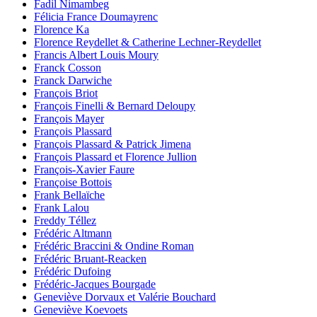
Fadil Nimambeg
Félicia France Doumayrenc
Florence Ka
Florence Reydellet & Catherine Lechner-Reydellet
Francis Albert Louis Moury
Franck Cosson
Franck Darwiche
François Briot
François Finelli & Bernard Deloupy
François Mayer
François Plassard
François Plassard & Patrick Jimena
François Plassard et Florence Jullion
François-Xavier Faure
Françoise Bottois
Frank Bellaïche
Frank Lalou
Freddy Téllez
Frédéric Altmann
Frédéric Braccini & Ondine Roman
Frédéric Bruant-Reacken
Frédéric Dufoing
Frédéric-Jacques Bourgade
Geneviève Dorvaux et Valérie Bouchard
Geneviève Koevoets