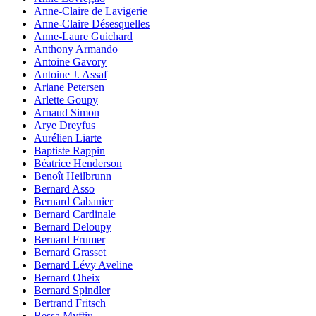
Anne-Claire de Lavigerie
Anne-Claire Désesquelles
Anne-Laure Guichard
Anthony Armando
Antoine Gavory
Antoine J. Assaf
Ariane Petersen
Arlette Goupy
Arnaud Simon
Arye Dreyfus
Aurélien Liarte
Baptiste Rappin
Béatrice Henderson
Benoît Heilbrunn
Bernard Asso
Bernard Cabanier
Bernard Cardinale
Bernard Deloupy
Bernard Frumer
Bernard Grasset
Bernard Lévy Aveline
Bernard Oheix
Bernard Spindler
Bertrand Fritsch
Bessa Myftiu