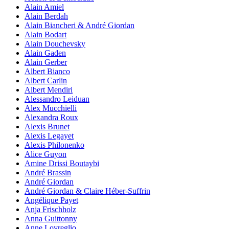
Alain Amiel
Alain Berdah
Alain Biancheri & André Giordan
Alain Bodart
Alain Douchevsky
Alain Gaden
Alain Gerber
Albert Bianco
Albert Carlin
Albert Mendiri
Alessandro Leiduan
Alex Mucchielli
Alexandra Roux
Alexis Brunet
Alexis Legayet
Alexis Philonenko
Alice Guyon
Amine Drissi Boutaybi
André Brassin
André Giordan
André Giordan & Claire Héber-Suffrin
Angélique Payet
Anja Frischholz
Anna Guittonny
Anne Lovreglio