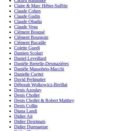
Cikuru Batumike
Claire & Marc Héber-Suffrin
Claude Cohen
Claude Gudin
Claude Obadia
Claude Vega
Clément Bosqué
Clément Bourgoin
Clément Bucaille
Colette Guedj
Damien Scolari
Daniel Leveillard
Danièle Bretelle-Desmazières
Danièle Massobrio-Macchi
Danielle Csejtei
David Perlmutter
Déborah Wolkowicz-Breillat
Denis Azoulay
Denis Chollet
Denis Chollet & Robert Matthey
Denis Collin
Diana Landi
Didier Ait
Didier Desrimais
Didier Durmarque