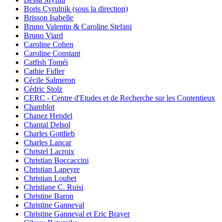
Boris Cyrulnik (sous la direction)
Brisson Isabelle
Bruno Valentin & Caroline Stefani
Bruno Viard
Caroline Cohen
Caroline Constant
Catfish Toméi
Cathie Fidler
Cécile Salmeron
Cédric Stolz
CERC - Centre d'Etudes et de Recherche sur les Contentieux
Chamblot
Chanez Hendel
Chantal Delsol
Charles Gottlieb
Charles Lancar
Christel Lacroix
Christian Boccaccini
Christian Lapeyre
Christian Loubet
Christiane C. Ruisi
Christine Baron
Christine Ganneval
Christine Ganneval et Eric Brayer