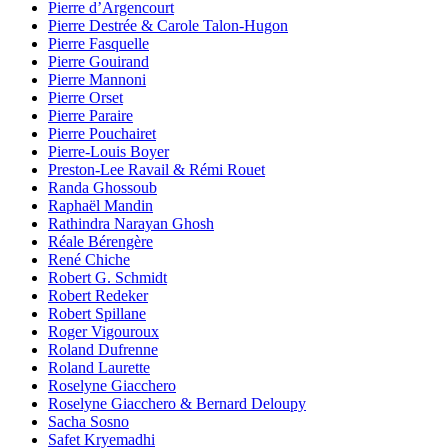
Pierre d’Argencourt
Pierre Destrée & Carole Talon-Hugon
Pierre Fasquelle
Pierre Gouirand
Pierre Mannoni
Pierre Orset
Pierre Paraire
Pierre Pouchairet
Pierre-Louis Boyer
Preston-Lee Ravail & Rémi Rouet
Randa Ghossoub
Raphaël Mandin
Rathindra Narayan Ghosh
Réale Bérengère
René Chiche
Robert G. Schmidt
Robert Redeker
Robert Spillane
Roger Vigouroux
Roland Dufrenne
Roland Laurette
Roselyne Giacchero
Roselyne Giacchero & Bernard Deloupy
Sacha Sosno
Safet Kryemadhi