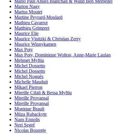
Mario Paul Ahues Blanchait & Walid Ben Medjedel
Marion Nagy
Marius Moutet
Martine Peyrard-Moulard
Mathieu Cavarrot
Matthieu Grimpret
Maurice Elie
Maurice Vinitzki & Christian Zerry
Maurice Winnykamen
Max Poty
Max Poty, Dominique Wolton, Anne-Marie Laulan
Mehmet Myftiu
Michel Dossetto
Michel Dossetto
Michel Noguès
Michelle Mauduit
Mikael Pierron
Mireille Cifali & Bessa Myftiu
Mireille Provansal
Mireille Provansal
Monique Brault
Mūza Rubackyte
Nans Ennolis
Neri Segré
Nicolas Boumtje