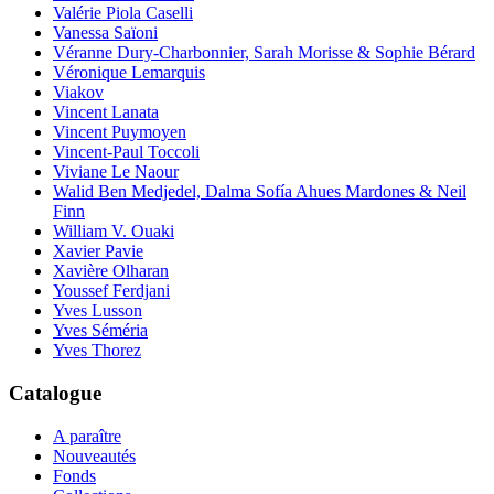
Valérie Piola Caselli
Vanessa Saïoni
Véranne Dury-Charbonnier, Sarah Morisse & Sophie Bérard
Véronique Lemarquis
Viakov
Vincent Lanata
Vincent Puymoyen
Vincent-Paul Toccoli
Viviane Le Naour
Walid Ben Medjedel, Dalma Sofía Ahues Mardones & Neil
Finn
William V. Ouaki
Xavier Pavie
Xavière Olharan
Youssef Ferdjani
Yves Lusson
Yves Séméria
Yves Thorez
Catalogue
A paraître
Nouveautés
Fonds