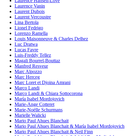
Laurence Hansen-Love
Laurence Vanin
Laurent Dubois
Laurent Vercoustre
Lina Bertola
Lionel Fedrigo
Lorenzo Ramella
Louis Maisonneuve & Charles Delhez
Luc Dratwa
Lucas Favre
Luis-Freddy Tellez
Magali Bourrel-Bouttaz
Manfred Resveur
Marc Alpozzo
Marc Herceg
Marc Loret et Djoina Amrani
Marco Landi
Marco Landi & Chiara Sottocorona
María Isabel Mordojovich
Marie-Ange Cotteret
Marie-Noëlle Schurmans
Marielle Walicki
Mario Paul Ahues Blanchait
Mario Paul Ahues Blanchait & María Isabel Mordojovich
Mario Paul Ahues Blanchait & Neil Finn