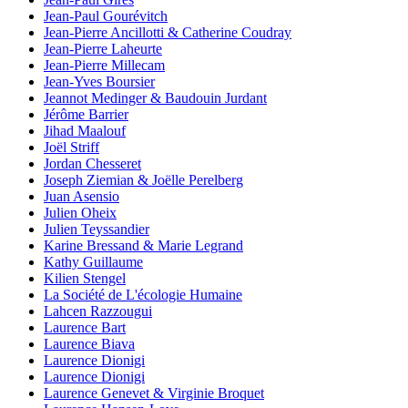
Jean-Paul Gourévitch
Jean-Pierre Ancillotti & Catherine Coudray
Jean-Pierre Laheurte
Jean-Pierre Millecam
Jean-Yves Boursier
Jeannot Medinger & Baudouin Jurdant
Jérôme Barrier
Jihad Maalouf
Joël Striff
Jordan Chesseret
Joseph Ziemian & Joëlle Perelberg
Juan Asensio
Julien Oheix
Julien Teyssandier
Karine Bressand & Marie Legrand
Kathy Guillaume
Kilien Stengel
La Société de L'écologie Humaine
Lahcen Razzougui
Laurence Bart
Laurence Biava
Laurence Dionigi
Laurence Dionigi
Laurence Genevet & Virginie Broquet