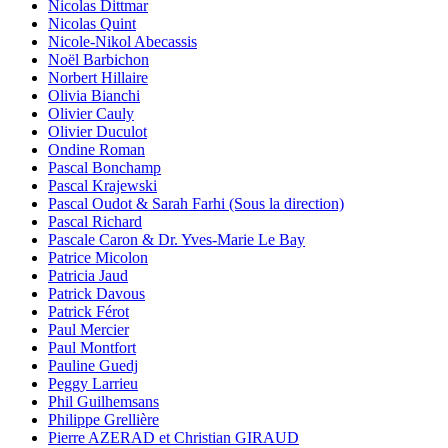
Nicolas Dittmar
Nicolas Quint
Nicole-Nikol Abecassis
Noël Barbichon
Norbert Hillaire
Olivia Bianchi
Olivier Cauly
Olivier Duculot
Ondine Roman
Pascal Bonchamp
Pascal Krajewski
Pascal Oudot & Sarah Farhi (Sous la direction)
Pascal Richard
Pascale Caron & Dr. Yves-Marie Le Bay
Patrice Micolon
Patricia Jaud
Patrick Davous
Patrick Férot
Paul Mercier
Paul Montfort
Pauline Guedj
Peggy Larrieu
Phil Guilhemsans
Philippe Grellière
Pierre AZERAD et Christian GIRAUD