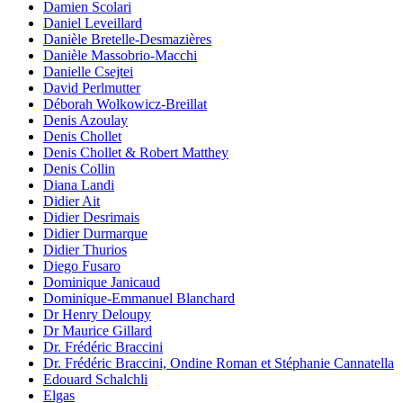
Damien Scolari
Daniel Leveillard
Danièle Bretelle-Desmazières
Danièle Massobrio-Macchi
Danielle Csejtei
David Perlmutter
Déborah Wolkowicz-Breillat
Denis Azoulay
Denis Chollet
Denis Chollet & Robert Matthey
Denis Collin
Diana Landi
Didier Ait
Didier Desrimais
Didier Durmarque
Didier Thurios
Diego Fusaro
Dominique Janicaud
Dominique-Emmanuel Blanchard
Dr Henry Deloupy
Dr Maurice Gillard
Dr. Frédéric Braccini
Dr. Frédéric Braccini, Ondine Roman et Stéphanie Cannatella
Edouard Schalchli
Elgas