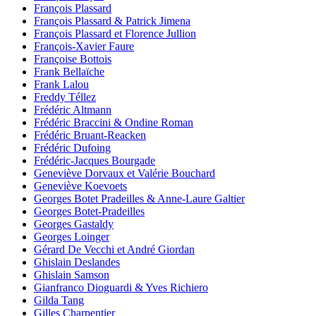
François Plassard
François Plassard & Patrick Jimena
François Plassard et Florence Jullion
François-Xavier Faure
Françoise Bottois
Frank Bellaïche
Frank Lalou
Freddy Téllez
Frédéric Altmann
Frédéric Braccini & Ondine Roman
Frédéric Bruant-Reacken
Frédéric Dufoing
Frédéric-Jacques Bourgade
Geneviève Dorvaux et Valérie Bouchard
Geneviève Koevoets
Georges Botet Pradeilles & Anne-Laure Galtier
Georges Botet-Pradeilles
Georges Gastaldy
Georges Loinger
Gérard De Vecchi et André Giordan
Ghislain Deslandes
Ghislain Samson
Gianfranco Dioguardi & Yves Richiero
Gilda Tang
Gilles Charpentier