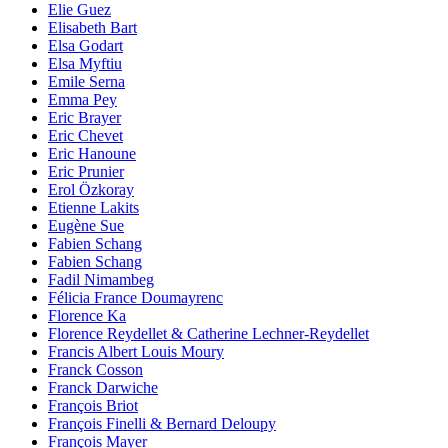
Elie Guez
Elisabeth Bart
Elsa Godart
Elsa Myftiu
Emile Serna
Emma Pey
Eric Brayer
Eric Chevet
Eric Hanoune
Eric Prunier
Erol Özkoray
Etienne Lakits
Eugène Sue
Fabien Schang
Fabien Schang
Fadil Nimambeg
Félicia France Doumayrenc
Florence Ka
Florence Reydellet & Catherine Lechner-Reydellet
Francis Albert Louis Moury
Franck Cosson
Franck Darwiche
François Briot
François Finelli & Bernard Deloupy
François Mayer