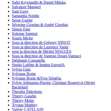
Safet Kryemadhi & Dastid Miluka
Salvatore Maugeri
Sam Gave
Samantha Nobilo
Serge Gambi
Séverine Giordan & André Giordan
Simon Eine
Solenne Santoni
Souris Micha
Sous la direction de Grégory NINOT
Sous la direction de Laurence Vanin
sous la direction de Michel NOGUES
Sous la direction de Vanesse Douet-Vannuci
Stéphanie Cannatella
Studio Laffitte & Institut EuropIA
Sylvia Gian
Sylviane Bonte
Sylviane Bonte &Yves Séméria
Sylvie Alémanno-Parrini, Christian Bourret et Olivier
Bachelard
Theodor Paleologu
Thierry Gaudin
Thierry Mutin
Trystan Matthey
Valérie CATELAIN