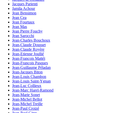
Jacques Parienti
Jamila Achour
Jean Bensimon
Jean Cea
Jean Fourtaux
Jean Mas
Jean Pierre Fouchy
Jean Sarocchi
Jean-Charles Bouchoux
Jean-Claude Dousset
Jean-Claude Royère
Jean-Etienne Joullié
Jean-François Mattéi
Jean-François Pasques
Jean-Guillaume Péladan
Jean-Jacques Biton
Jean-Louis Chambon
Jean-Louis Saint-Ygnan
Jean-Luc Collieux
Jean-Marc Harel-Ramond
Jean-Marie Sonet
Jean-Michel Bellot
Jean-Michel Treille
Jean-Paul Croizé
Jean-Paul Gires