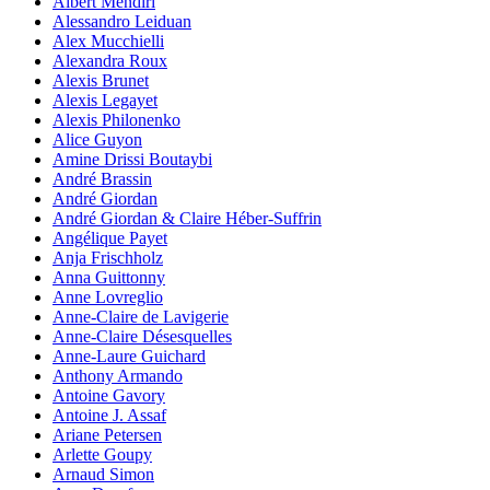
Albert Mendiri
Alessandro Leiduan
Alex Mucchielli
Alexandra Roux
Alexis Brunet
Alexis Legayet
Alexis Philonenko
Alice Guyon
Amine Drissi Boutaybi
André Brassin
André Giordan
André Giordan & Claire Héber-Suffrin
Angélique Payet
Anja Frischholz
Anna Guittonny
Anne Lovreglio
Anne-Claire de Lavigerie
Anne-Claire Désesquelles
Anne-Laure Guichard
Anthony Armando
Antoine Gavory
Antoine J. Assaf
Ariane Petersen
Arlette Goupy
Arnaud Simon