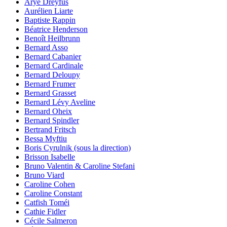
Arye Dreyfus
Aurélien Liarte
Baptiste Rappin
Béatrice Henderson
Benoît Heilbrunn
Bernard Asso
Bernard Cabanier
Bernard Cardinale
Bernard Deloupy
Bernard Frumer
Bernard Grasset
Bernard Lévy Aveline
Bernard Oheix
Bernard Spindler
Bertrand Fritsch
Bessa Myftiu
Boris Cyrulnik (sous la direction)
Brisson Isabelle
Bruno Valentin & Caroline Stefani
Bruno Viard
Caroline Cohen
Caroline Constant
Catfish Toméi
Cathie Fidler
Cécile Salmeron