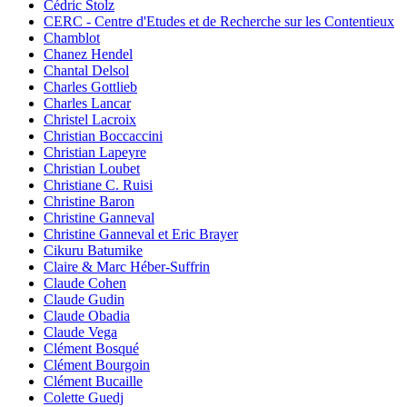
Cédric Stolz
CERC - Centre d'Etudes et de Recherche sur les Contentieux
Chamblot
Chanez Hendel
Chantal Delsol
Charles Gottlieb
Charles Lancar
Christel Lacroix
Christian Boccaccini
Christian Lapeyre
Christian Loubet
Christiane C. Ruisi
Christine Baron
Christine Ganneval
Christine Ganneval et Eric Brayer
Cikuru Batumike
Claire & Marc Héber-Suffrin
Claude Cohen
Claude Gudin
Claude Obadia
Claude Vega
Clément Bosqué
Clément Bourgoin
Clément Bucaille
Colette Guedj