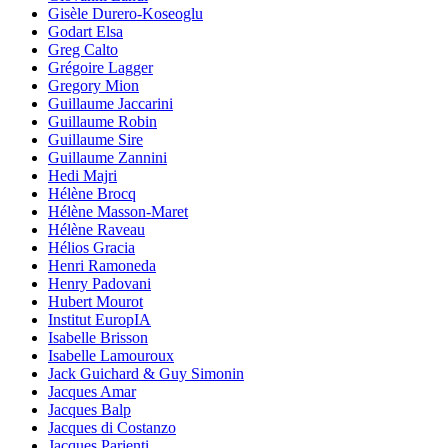
Gisèle Durero-Koseoglu
Godart Elsa
Greg Calto
Grégoire Lagger
Gregory Mion
Guillaume Jaccarini
Guillaume Robin
Guillaume Sire
Guillaume Zannini
Hedi Majri
Hélène Brocq
Hélène Masson-Maret
Hélène Raveau
Hélios Gracia
Henri Ramoneda
Henry Padovani
Hubert Mourot
Institut EuropIA
Isabelle Brisson
Isabelle Lamouroux
Jack Guichard & Guy Simonin
Jacques Amar
Jacques Balp
Jacques di Costanzo
Jacques Parienti