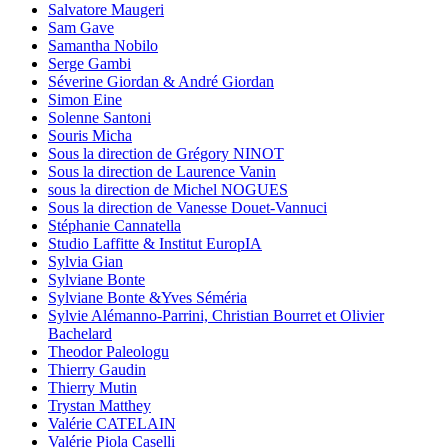
Salvatore Maugeri
Sam Gave
Samantha Nobilo
Serge Gambi
Séverine Giordan & André Giordan
Simon Eine
Solenne Santoni
Souris Micha
Sous la direction de Grégory NINOT
Sous la direction de Laurence Vanin
sous la direction de Michel NOGUES
Sous la direction de Vanesse Douet-Vannuci
Stéphanie Cannatella
Studio Laffitte & Institut EuropIA
Sylvia Gian
Sylviane Bonte
Sylviane Bonte &Yves Séméria
Sylvie Alémanno-Parrini, Christian Bourret et Olivier
Bachelard
Theodor Paleologu
Thierry Gaudin
Thierry Mutin
Trystan Matthey
Valérie CATELAIN
Valérie Piola Caselli