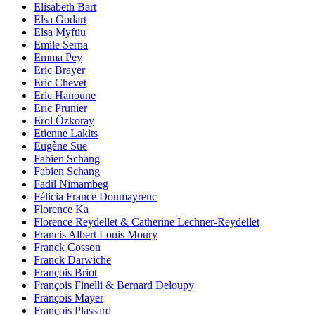
Elisabeth Bart
Elsa Godart
Elsa Myftiu
Emile Serna
Emma Pey
Eric Brayer
Eric Chevet
Eric Hanoune
Eric Prunier
Erol Özkoray
Etienne Lakits
Eugène Sue
Fabien Schang
Fabien Schang
Fadil Nimambeg
Félicia France Doumayrenc
Florence Ka
Florence Reydellet & Catherine Lechner-Reydellet
Francis Albert Louis Moury
Franck Cosson
Franck Darwiche
François Briot
François Finelli & Bernard Deloupy
François Mayer
François Plassard