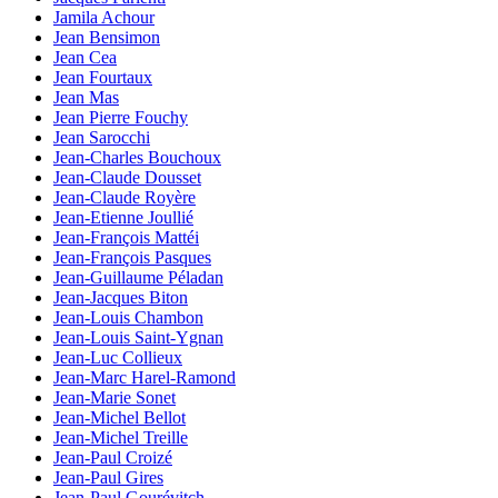
Jamila Achour
Jean Bensimon
Jean Cea
Jean Fourtaux
Jean Mas
Jean Pierre Fouchy
Jean Sarocchi
Jean-Charles Bouchoux
Jean-Claude Dousset
Jean-Claude Royère
Jean-Etienne Joullié
Jean-François Mattéi
Jean-François Pasques
Jean-Guillaume Péladan
Jean-Jacques Biton
Jean-Louis Chambon
Jean-Louis Saint-Ygnan
Jean-Luc Collieux
Jean-Marc Harel-Ramond
Jean-Marie Sonet
Jean-Michel Bellot
Jean-Michel Treille
Jean-Paul Croizé
Jean-Paul Gires
Jean-Paul Gourévitch