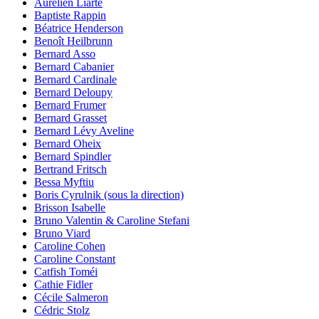
Aurélien Liarte
Baptiste Rappin
Béatrice Henderson
Benoît Heilbrunn
Bernard Asso
Bernard Cabanier
Bernard Cardinale
Bernard Deloupy
Bernard Frumer
Bernard Grasset
Bernard Lévy Aveline
Bernard Oheix
Bernard Spindler
Bertrand Fritsch
Bessa Myftiu
Boris Cyrulnik (sous la direction)
Brisson Isabelle
Bruno Valentin & Caroline Stefani
Bruno Viard
Caroline Cohen
Caroline Constant
Catfish Toméi
Cathie Fidler
Cécile Salmeron
Cédric Stolz