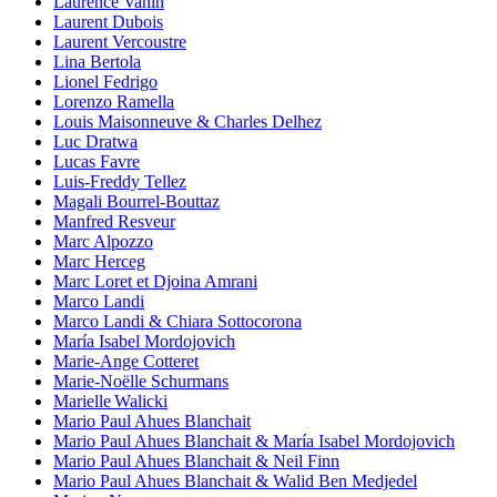
Laurence Vanin
Laurent Dubois
Laurent Vercoustre
Lina Bertola
Lionel Fedrigo
Lorenzo Ramella
Louis Maisonneuve & Charles Delhez
Luc Dratwa
Lucas Favre
Luis-Freddy Tellez
Magali Bourrel-Bouttaz
Manfred Resveur
Marc Alpozzo
Marc Herceg
Marc Loret et Djoina Amrani
Marco Landi
Marco Landi & Chiara Sottocorona
María Isabel Mordojovich
Marie-Ange Cotteret
Marie-Noëlle Schurmans
Marielle Walicki
Mario Paul Ahues Blanchait
Mario Paul Ahues Blanchait & María Isabel Mordojovich
Mario Paul Ahues Blanchait & Neil Finn
Mario Paul Ahues Blanchait & Walid Ben Medjedel