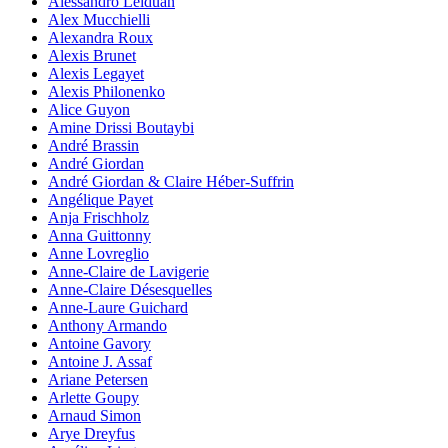
Alessandro Leiduan
Alex Mucchielli
Alexandra Roux
Alexis Brunet
Alexis Legayet
Alexis Philonenko
Alice Guyon
Amine Drissi Boutaybi
André Brassin
André Giordan
André Giordan & Claire Héber-Suffrin
Angélique Payet
Anja Frischholz
Anna Guittonny
Anne Lovreglio
Anne-Claire de Lavigerie
Anne-Claire Désesquelles
Anne-Laure Guichard
Anthony Armando
Antoine Gavory
Antoine J. Assaf
Ariane Petersen
Arlette Goupy
Arnaud Simon
Arye Dreyfus