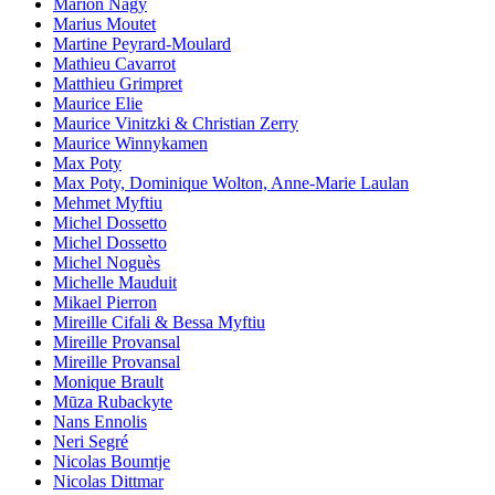
Marion Nagy
Marius Moutet
Martine Peyrard-Moulard
Mathieu Cavarrot
Matthieu Grimpret
Maurice Elie
Maurice Vinitzki & Christian Zerry
Maurice Winnykamen
Max Poty
Max Poty, Dominique Wolton, Anne-Marie Laulan
Mehmet Myftiu
Michel Dossetto
Michel Dossetto
Michel Noguès
Michelle Mauduit
Mikael Pierron
Mireille Cifali & Bessa Myftiu
Mireille Provansal
Mireille Provansal
Monique Brault
Mūza Rubackyte
Nans Ennolis
Neri Segré
Nicolas Boumtje
Nicolas Dittmar