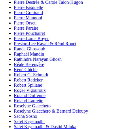
Pierre Destrée & Carole Talon-Hugon
Pierre Fasquelle
Pierre Gouirand
Pierre Mannoni
Pierre Orset
Pierre Paraire
Pierre Pouchairet
Pierre-Louis Boyer
Preston-Lee Ravail & Rémi Rouet
Randa Ghossoub
Raphaël Mandin
Rathindra Narayan Ghosh
Réale Bérengère
René Chiche
Robert G. Schmidt
Robert Redeker
Robert Spillane
Roger Vigouroux
Roland Dufrenne
Roland Laurette
Roselyne Giacchero
Roselyne Giacchero & Bernard Deloupy
Sacha Sosno
Safet Kryemadhi
Safet Kryemadhi & Dastid Miluka