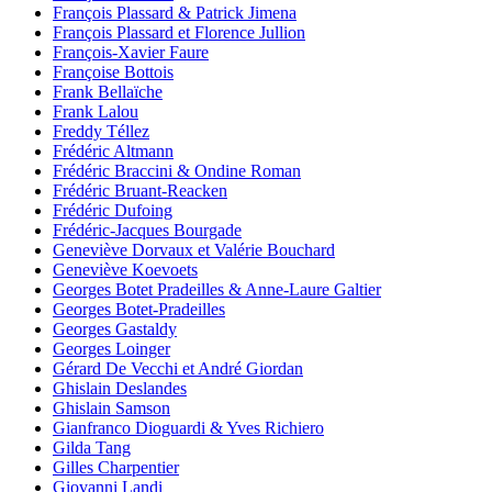
François Plassard & Patrick Jimena
François Plassard et Florence Jullion
François-Xavier Faure
Françoise Bottois
Frank Bellaïche
Frank Lalou
Freddy Téllez
Frédéric Altmann
Frédéric Braccini & Ondine Roman
Frédéric Bruant-Reacken
Frédéric Dufoing
Frédéric-Jacques Bourgade
Geneviève Dorvaux et Valérie Bouchard
Geneviève Koevoets
Georges Botet Pradeilles & Anne-Laure Galtier
Georges Botet-Pradeilles
Georges Gastaldy
Georges Loinger
Gérard De Vecchi et André Giordan
Ghislain Deslandes
Ghislain Samson
Gianfranco Dioguardi & Yves Richiero
Gilda Tang
Gilles Charpentier
Giovanni Landi