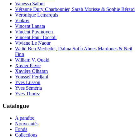
Vanessa Saïoni
Véranne Dury-Charbonnier, Sarah Morisse & Sophie Bérard
Véronique Lemarquis
Viakov
Vincent Lanata
Vincent Puymoyen
Vincent-Paul Toccoli
Viviane Le Naour
Walid Ben Medjedel, Dalma Sofía Ahues Mardones & Neil
Finn
William V. Ouaki
Xavier Pavie
Xavière Olharan
Youssef Ferdjani
Yves Lusson
Yves Séméria
Yves Thorez
Catalogue
A paraître
Nouveautés
Fonds
Collections