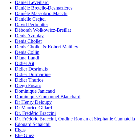
Daniel Leveillard
Danièle Bretelle-Desmazières
Danièle Massobrio-Macchi
Danielle Csejtei
David Perlmutter
Déborah Wolkowicz-Breillat
Denis Azoulay
Denis Chollet
Denis Chollet & Robert Matthey
Denis Collin
Diana Landi
Didier Ait
Didier Desrimais
Didier Durmarque
Didier Thurios
Diego Fusaro
Dominique Janicaud
Dominique-Emmanuel Blanchard
Dr Henry Deloupy
Dr Maurice Gillard
Dr. Frédéric Braccini
Dr. Frédéric Braccini, Ondine Roman et Stéphanie Cannatella
Edouard Schalchli
Elgas
Elie Guez