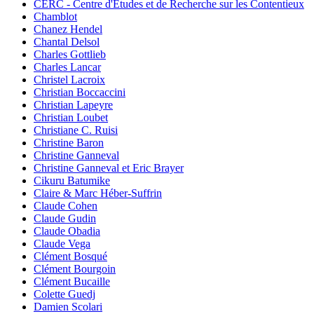
CERC - Centre d'Etudes et de Recherche sur les Contentieux
Chamblot
Chanez Hendel
Chantal Delsol
Charles Gottlieb
Charles Lancar
Christel Lacroix
Christian Boccaccini
Christian Lapeyre
Christian Loubet
Christiane C. Ruisi
Christine Baron
Christine Ganneval
Christine Ganneval et Eric Brayer
Cikuru Batumike
Claire & Marc Héber-Suffrin
Claude Cohen
Claude Gudin
Claude Obadia
Claude Vega
Clément Bosqué
Clément Bourgoin
Clément Bucaille
Colette Guedj
Damien Scolari