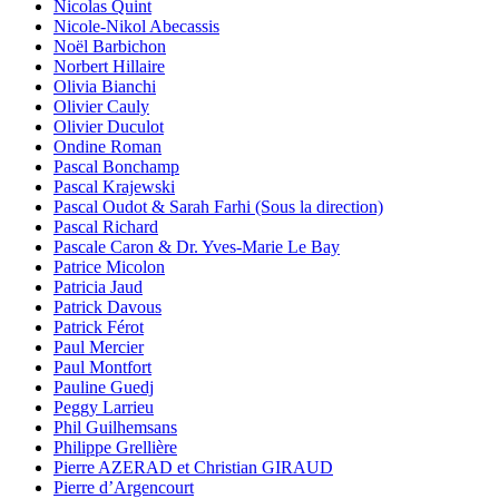
Nicolas Quint
Nicole-Nikol Abecassis
Noël Barbichon
Norbert Hillaire
Olivia Bianchi
Olivier Cauly
Olivier Duculot
Ondine Roman
Pascal Bonchamp
Pascal Krajewski
Pascal Oudot & Sarah Farhi (Sous la direction)
Pascal Richard
Pascale Caron & Dr. Yves-Marie Le Bay
Patrice Micolon
Patricia Jaud
Patrick Davous
Patrick Férot
Paul Mercier
Paul Montfort
Pauline Guedj
Peggy Larrieu
Phil Guilhemsans
Philippe Grellière
Pierre AZERAD et Christian GIRAUD
Pierre d’Argencourt