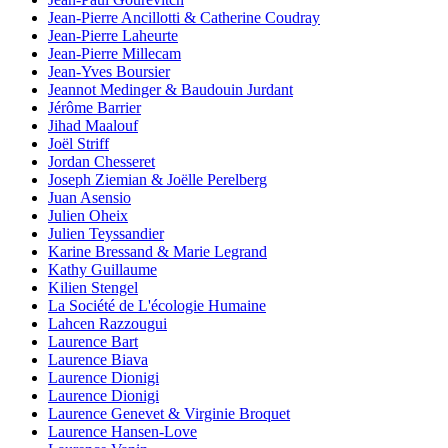
Jean-Pierre Ancillotti & Catherine Coudray
Jean-Pierre Laheurte
Jean-Pierre Millecam
Jean-Yves Boursier
Jeannot Medinger & Baudouin Jurdant
Jérôme Barrier
Jihad Maalouf
Joël Striff
Jordan Chesseret
Joseph Ziemian & Joëlle Perelberg
Juan Asensio
Julien Oheix
Julien Teyssandier
Karine Bressand & Marie Legrand
Kathy Guillaume
Kilien Stengel
La Société de L'écologie Humaine
Lahcen Razzougui
Laurence Bart
Laurence Biava
Laurence Dionigi
Laurence Dionigi
Laurence Genevet & Virginie Broquet
Laurence Hansen-Love