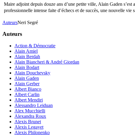
Maire adjoint depuis douze ans d’une petite ville, Alain Gaden s’est 
professionnelle intense faite d’échecs et de succès, une nouvelle vie
Auteurs
Neri Segré
Auteurs
Action & Démocratie
Alain Amiel
Alain Berdah
Alain Biancheri & André Giordan
Alain Bodart
Alain Douchevsky
Alain Gaden
Alain Gerber
Albert Bianco
Albert Carlin
Albert Mendiri
Alessandro Leiduan
Alex Mucchielli
Alexandra Roux
Alexis Brunet
Alexis Legayet
Alexis Philonenko