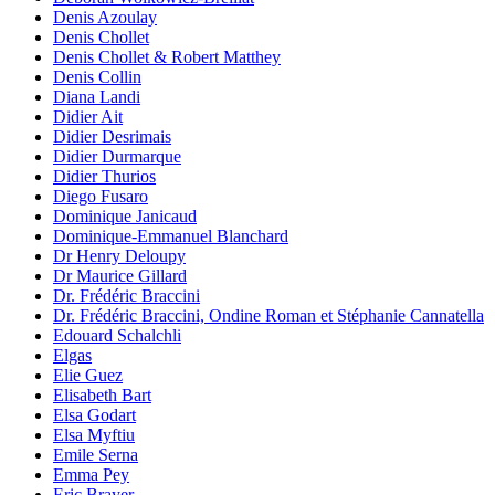
Denis Azoulay
Denis Chollet
Denis Chollet & Robert Matthey
Denis Collin
Diana Landi
Didier Ait
Didier Desrimais
Didier Durmarque
Didier Thurios
Diego Fusaro
Dominique Janicaud
Dominique-Emmanuel Blanchard
Dr Henry Deloupy
Dr Maurice Gillard
Dr. Frédéric Braccini
Dr. Frédéric Braccini, Ondine Roman et Stéphanie Cannatella
Edouard Schalchli
Elgas
Elie Guez
Elisabeth Bart
Elsa Godart
Elsa Myftiu
Emile Serna
Emma Pey
Eric Brayer