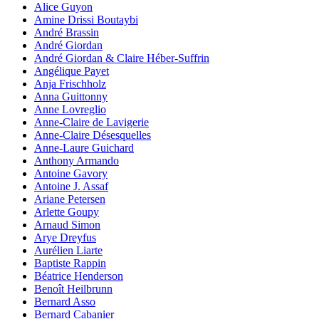
Alice Guyon
Amine Drissi Boutaybi
André Brassin
André Giordan
André Giordan & Claire Héber-Suffrin
Angélique Payet
Anja Frischholz
Anna Guittonny
Anne Lovreglio
Anne-Claire de Lavigerie
Anne-Claire Désesquelles
Anne-Laure Guichard
Anthony Armando
Antoine Gavory
Antoine J. Assaf
Ariane Petersen
Arlette Goupy
Arnaud Simon
Arye Dreyfus
Aurélien Liarte
Baptiste Rappin
Béatrice Henderson
Benoît Heilbrunn
Bernard Asso
Bernard Cabanier