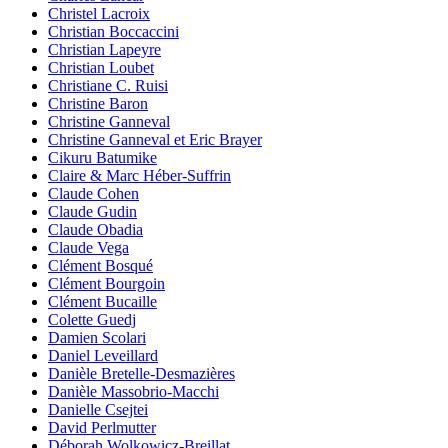
Christel Lacroix
Christian Boccaccini
Christian Lapeyre
Christian Loubet
Christiane C. Ruisi
Christine Baron
Christine Ganneval
Christine Ganneval et Eric Brayer
Cikuru Batumike
Claire & Marc Héber-Suffrin
Claude Cohen
Claude Gudin
Claude Obadia
Claude Vega
Clément Bosqué
Clément Bourgoin
Clément Bucaille
Colette Guedj
Damien Scolari
Daniel Leveillard
Danièle Bretelle-Desmazières
Danièle Massobrio-Macchi
Danielle Csejtei
David Perlmutter
Déborah Wolkowicz-Breillat