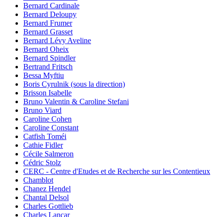
Bernard Cardinale
Bernard Deloupy
Bernard Frumer
Bernard Grasset
Bernard Lévy Aveline
Bernard Oheix
Bernard Spindler
Bertrand Fritsch
Bessa Myftiu
Boris Cyrulnik (sous la direction)
Brisson Isabelle
Bruno Valentin & Caroline Stefani
Bruno Viard
Caroline Cohen
Caroline Constant
Catfish Toméi
Cathie Fidler
Cécile Salmeron
Cédric Stolz
CERC - Centre d'Etudes et de Recherche sur les Contentieux
Chamblot
Chanez Hendel
Chantal Delsol
Charles Gottlieb
Charles Lancar