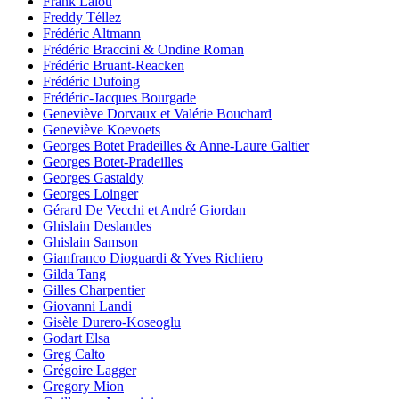
Frank Lalou
Freddy Téllez
Frédéric Altmann
Frédéric Braccini & Ondine Roman
Frédéric Bruant-Reacken
Frédéric Dufoing
Frédéric-Jacques Bourgade
Geneviève Dorvaux et Valérie Bouchard
Geneviève Koevoets
Georges Botet Pradeilles & Anne-Laure Galtier
Georges Botet-Pradeilles
Georges Gastaldy
Georges Loinger
Gérard De Vecchi et André Giordan
Ghislain Deslandes
Ghislain Samson
Gianfranco Dioguardi & Yves Richiero
Gilda Tang
Gilles Charpentier
Giovanni Landi
Gisèle Durero-Koseoglu
Godart Elsa
Greg Calto
Grégoire Lagger
Gregory Mion