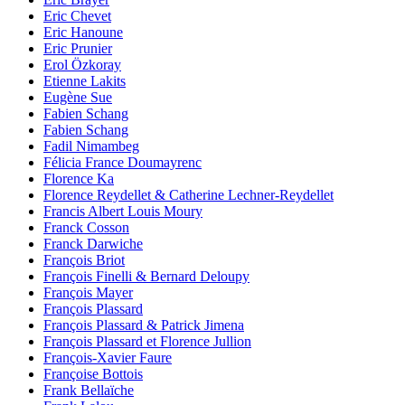
Eric Chevet
Eric Hanoune
Eric Prunier
Erol Özkoray
Etienne Lakits
Eugène Sue
Fabien Schang
Fabien Schang
Fadil Nimambeg
Félicia France Doumayrenc
Florence Ka
Florence Reydellet & Catherine Lechner-Reydellet
Francis Albert Louis Moury
Franck Cosson
Franck Darwiche
François Briot
François Finelli & Bernard Deloupy
François Mayer
François Plassard
François Plassard & Patrick Jimena
François Plassard et Florence Jullion
François-Xavier Faure
Françoise Bottois
Frank Bellaïche