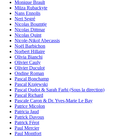
Monique Brault
Mūza Rubackyte
Nans Ennolis
Neri Segré
Nicolas Boumtje
Nicolas Dittmar
Nicolas Quint
Nicole-Nikol Abecassis
Noël Barbichon
Norbert Hillaire
Olivia Bianchi
Olivier Cauly
Olivier Duculot
Ondine Roman
Pascal Bonchamp
Pascal Krajewski
Pascal Oudot & Sarah Farhi (Sous la direction)
Pascal Richard
Pascale Caron & Dr. Yves-Marie Le Bay
Patrice Micolon
Patricia Jaud
Patrick Davous
Patrick Férot
Paul Mercier
Paul Montfort