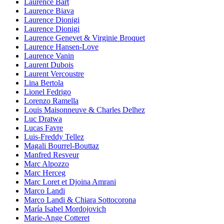
Laurence Bart
Laurence Biava
Laurence Dionigi
Laurence Dionigi
Laurence Genevet & Virginie Broquet
Laurence Hansen-Love
Laurence Vanin
Laurent Dubois
Laurent Vercoustre
Lina Bertola
Lionel Fedrigo
Lorenzo Ramella
Louis Maisonneuve & Charles Delhez
Luc Dratwa
Lucas Favre
Luis-Freddy Tellez
Magali Bourrel-Bouttaz
Manfred Resveur
Marc Alpozzo
Marc Herceg
Marc Loret et Djoina Amrani
Marco Landi
Marco Landi & Chiara Sottocorona
María Isabel Mordojovich
Marie-Ange Cotteret