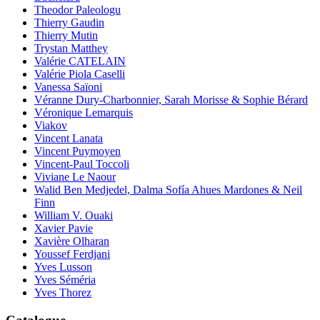
Theodor Paleologu
Thierry Gaudin
Thierry Mutin
Trystan Matthey
Valérie CATELAIN
Valérie Piola Caselli
Vanessa Saïoni
Véranne Dury-Charbonnier, Sarah Morisse & Sophie Bérard
Véronique Lemarquis
Viakov
Vincent Lanata
Vincent Puymoyen
Vincent-Paul Toccoli
Viviane Le Naour
Walid Ben Medjedel, Dalma Sofía Ahues Mardones & Neil
Finn
William V. Ouaki
Xavier Pavie
Xavière Olharan
Youssef Ferdjani
Yves Lusson
Yves Séméria
Yves Thorez