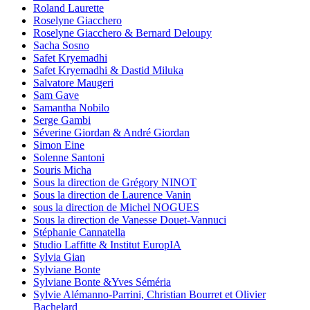
Roland Laurette
Roselyne Giacchero
Roselyne Giacchero & Bernard Deloupy
Sacha Sosno
Safet Kryemadhi
Safet Kryemadhi & Dastid Miluka
Salvatore Maugeri
Sam Gave
Samantha Nobilo
Serge Gambi
Séverine Giordan & André Giordan
Simon Eine
Solenne Santoni
Souris Micha
Sous la direction de Grégory NINOT
Sous la direction de Laurence Vanin
sous la direction de Michel NOGUES
Sous la direction de Vanesse Douet-Vannuci
Stéphanie Cannatella
Studio Laffitte & Institut EuropIA
Sylvia Gian
Sylviane Bonte
Sylviane Bonte &Yves Séméria
Sylvie Alémanno-Parrini, Christian Bourret et Olivier
Bachelard