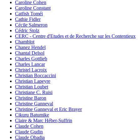
Caroline Cohen
Caroline Constant
Catfish Toméi
Cathie Fidler
Cécile Salmeron
Cédric Stolz
CERC - Centre d'Etudes et de Recherche sur les Contentieux
Chamblot
Chanez Hendel
Chantal Delsol
Charles Gottlieb
Charles Lancar
Christel Lacroix
Christian Boccaccini
Christian Lapeyre
Christian Loubet
Christiane C. Ruisi
Christine Baron
Christine Ganneval
Christine Ganneval et Eric Brayer
Cikuru Batumike
Claire & Marc Héber-Suffrin
Claude Cohen
Claude Gudin
Claude Obadia