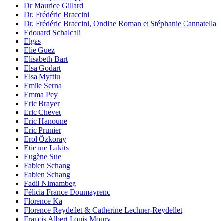
Dr Maurice Gillard
Dr. Frédéric Braccini
Dr. Frédéric Braccini, Ondine Roman et Stéphanie Cannatella
Edouard Schalchli
Elgas
Elie Guez
Elisabeth Bart
Elsa Godart
Elsa Myftiu
Emile Serna
Emma Pey
Eric Brayer
Eric Chevet
Eric Hanoune
Eric Prunier
Erol Özkoray
Etienne Lakits
Eugène Sue
Fabien Schang
Fabien Schang
Fadil Nimambeg
Félicia France Doumayrenc
Florence Ka
Florence Reydellet & Catherine Lechner-Reydellet
Francis Albert Louis Moury