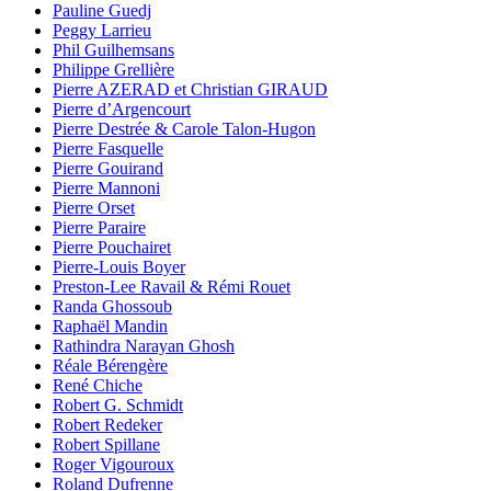
Pauline Guedj
Peggy Larrieu
Phil Guilhemsans
Philippe Grellière
Pierre AZERAD et Christian GIRAUD
Pierre d’Argencourt
Pierre Destrée & Carole Talon-Hugon
Pierre Fasquelle
Pierre Gouirand
Pierre Mannoni
Pierre Orset
Pierre Paraire
Pierre Pouchairet
Pierre-Louis Boyer
Preston-Lee Ravail & Rémi Rouet
Randa Ghossoub
Raphaël Mandin
Rathindra Narayan Ghosh
Réale Bérengère
René Chiche
Robert G. Schmidt
Robert Redeker
Robert Spillane
Roger Vigouroux
Roland Dufrenne