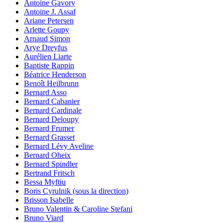
Antoine Gavory
Antoine J. Assaf
Ariane Petersen
Arlette Goupy
Arnaud Simon
Arye Dreyfus
Aurélien Liarte
Baptiste Rappin
Béatrice Henderson
Benoît Heilbrunn
Bernard Asso
Bernard Cabanier
Bernard Cardinale
Bernard Deloupy
Bernard Frumer
Bernard Grasset
Bernard Lévy Aveline
Bernard Oheix
Bernard Spindler
Bertrand Fritsch
Bessa Myftiu
Boris Cyrulnik (sous la direction)
Brisson Isabelle
Bruno Valentin & Caroline Stefani
Bruno Viard