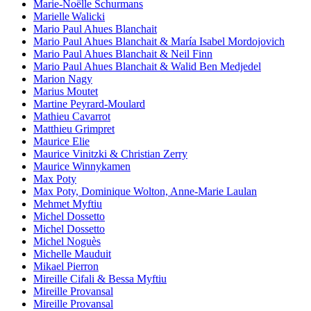
Marie-Noëlle Schurmans
Marielle Walicki
Mario Paul Ahues Blanchait
Mario Paul Ahues Blanchait & María Isabel Mordojovich
Mario Paul Ahues Blanchait & Neil Finn
Mario Paul Ahues Blanchait & Walid Ben Medjedel
Marion Nagy
Marius Moutet
Martine Peyrard-Moulard
Mathieu Cavarrot
Matthieu Grimpret
Maurice Elie
Maurice Vinitzki & Christian Zerry
Maurice Winnykamen
Max Poty
Max Poty, Dominique Wolton, Anne-Marie Laulan
Mehmet Myftiu
Michel Dossetto
Michel Dossetto
Michel Noguès
Michelle Mauduit
Mikael Pierron
Mireille Cifali & Bessa Myftiu
Mireille Provansal
Mireille Provansal