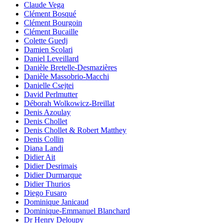
Claude Vega
Clément Bosqué
Clément Bourgoin
Clément Bucaille
Colette Guedj
Damien Scolari
Daniel Leveillard
Danièle Bretelle-Desmazières
Danièle Massobrio-Macchi
Danielle Csejtei
David Perlmutter
Déborah Wolkowicz-Breillat
Denis Azoulay
Denis Chollet
Denis Chollet & Robert Matthey
Denis Collin
Diana Landi
Didier Ait
Didier Desrimais
Didier Durmarque
Didier Thurios
Diego Fusaro
Dominique Janicaud
Dominique-Emmanuel Blanchard
Dr Henry Deloupy