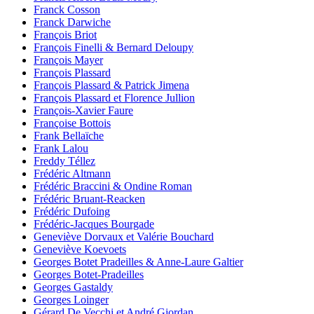
Franck Cosson
Franck Darwiche
François Briot
François Finelli & Bernard Deloupy
François Mayer
François Plassard
François Plassard & Patrick Jimena
François Plassard et Florence Jullion
François-Xavier Faure
Françoise Bottois
Frank Bellaïche
Frank Lalou
Freddy Téllez
Frédéric Altmann
Frédéric Braccini & Ondine Roman
Frédéric Bruant-Reacken
Frédéric Dufoing
Frédéric-Jacques Bourgade
Geneviève Dorvaux et Valérie Bouchard
Geneviève Koevoets
Georges Botet Pradeilles & Anne-Laure Galtier
Georges Botet-Pradeilles
Georges Gastaldy
Georges Loinger
Gérard De Vecchi et André Giordan