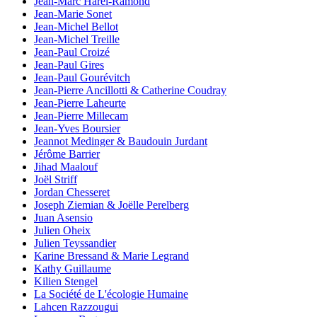
Jean-Marc Harel-Ramond
Jean-Marie Sonet
Jean-Michel Bellot
Jean-Michel Treille
Jean-Paul Croizé
Jean-Paul Gires
Jean-Paul Gourévitch
Jean-Pierre Ancillotti & Catherine Coudray
Jean-Pierre Laheurte
Jean-Pierre Millecam
Jean-Yves Boursier
Jeannot Medinger & Baudouin Jurdant
Jérôme Barrier
Jihad Maalouf
Joël Striff
Jordan Chesseret
Joseph Ziemian & Joëlle Perelberg
Juan Asensio
Julien Oheix
Julien Teyssandier
Karine Bressand & Marie Legrand
Kathy Guillaume
Kilien Stengel
La Société de L'écologie Humaine
Lahcen Razzougui