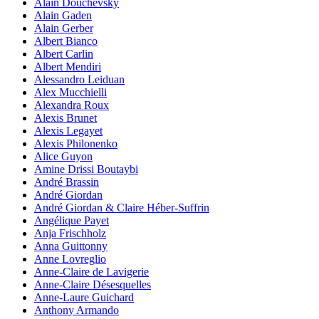
Alain Douchevsky
Alain Gaden
Alain Gerber
Albert Bianco
Albert Carlin
Albert Mendiri
Alessandro Leiduan
Alex Mucchielli
Alexandra Roux
Alexis Brunet
Alexis Legayet
Alexis Philonenko
Alice Guyon
Amine Drissi Boutaybi
André Brassin
André Giordan
André Giordan & Claire Héber-Suffrin
Angélique Payet
Anja Frischholz
Anna Guittonny
Anne Lovreglio
Anne-Claire de Lavigerie
Anne-Claire Désesquelles
Anne-Laure Guichard
Anthony Armando