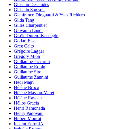
Ghislain Deslandes
Ghislain Samson
Gianfranco Dioguardi & Yves Richiero
Gilda Tang
Gilles Charpentier
Giovanni Landi
Gisèle Durero-Koseoglu
Godart Elsa
Greg Calto
Grégoire Lagger
Gregory Mion
Guillaume Jaccarini
Guillaume Robin
Guillaume Sire
Guillaume Zannini
Hedi Majri
Hélène Brocq
Hélène Masson-Maret
Hélène Raveau
Hélios Gracia
Henri Ramoneda
Henry Padovani
Hubert Mourot
Institut EuropIA
Isabelle Brisson