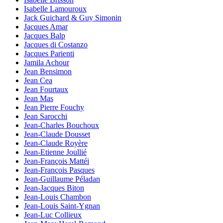
Isabelle Lamouroux
Jack Guichard & Guy Simonin
Jacques Amar
Jacques Balp
Jacques di Costanzo
Jacques Parienti
Jamila Achour
Jean Bensimon
Jean Cea
Jean Fourtaux
Jean Mas
Jean Pierre Fouchy
Jean Sarocchi
Jean-Charles Bouchoux
Jean-Claude Dousset
Jean-Claude Royère
Jean-Etienne Joullié
Jean-François Mattéi
Jean-François Pasques
Jean-Guillaume Péladan
Jean-Jacques Biton
Jean-Louis Chambon
Jean-Louis Saint-Ygnan
Jean-Luc Collieux