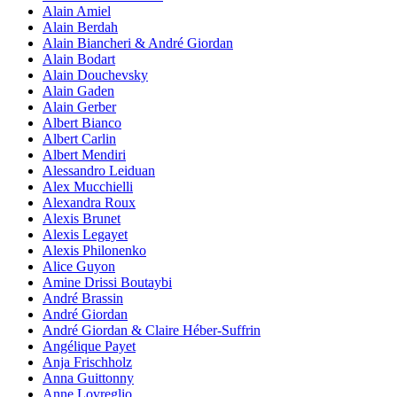
Alain Amiel
Alain Berdah
Alain Biancheri & André Giordan
Alain Bodart
Alain Douchevsky
Alain Gaden
Alain Gerber
Albert Bianco
Albert Carlin
Albert Mendiri
Alessandro Leiduan
Alex Mucchielli
Alexandra Roux
Alexis Brunet
Alexis Legayet
Alexis Philonenko
Alice Guyon
Amine Drissi Boutaybi
André Brassin
André Giordan
André Giordan & Claire Héber-Suffrin
Angélique Payet
Anja Frischholz
Anna Guittonny
Anne Lovreglio