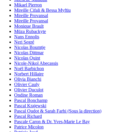
Mikael Pierron
Mireille Cifali & Bessa Myftiu
Mireille Provansal
Mireille Provansal
Monique Brault
Mūza Rubackyte
Nans Ennolis
Neri Segré
Nicolas Boumtje
Nicolas Dittmar
Nicolas Quint
Nicole-Nikol Abecassis
Noël Barbichon
Norbert Hillaire
Olivia Bianchi
Olivier Cauly
Olivier Duculot
Ondine Roman
Pascal Bonchamp
Pascal Krajewski
Pascal Oudot & Sarah Farhi (Sous la direction)
Pascal Richard
Pascale Caron & Dr. Yves-Marie Le Bay
Patrice Micolon