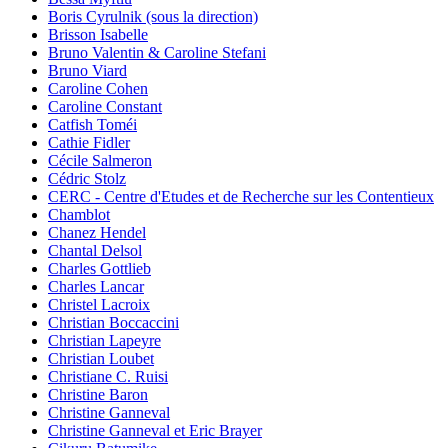
Boris Cyrulnik (sous la direction)
Brisson Isabelle
Bruno Valentin & Caroline Stefani
Bruno Viard
Caroline Cohen
Caroline Constant
Catfish Toméi
Cathie Fidler
Cécile Salmeron
Cédric Stolz
CERC - Centre d'Etudes et de Recherche sur les Contentieux
Chamblot
Chanez Hendel
Chantal Delsol
Charles Gottlieb
Charles Lancar
Christel Lacroix
Christian Boccaccini
Christian Lapeyre
Christian Loubet
Christiane C. Ruisi
Christine Baron
Christine Ganneval
Christine Ganneval et Eric Brayer