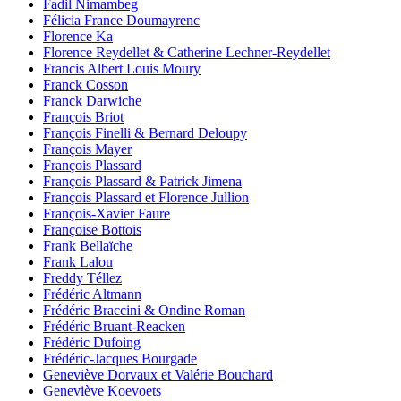
Fadil Nimambeg
Félicia France Doumayrenc
Florence Ka
Florence Reydellet & Catherine Lechner-Reydellet
Francis Albert Louis Moury
Franck Cosson
Franck Darwiche
François Briot
François Finelli & Bernard Deloupy
François Mayer
François Plassard
François Plassard & Patrick Jimena
François Plassard et Florence Jullion
François-Xavier Faure
Françoise Bottois
Frank Bellaïche
Frank Lalou
Freddy Téllez
Frédéric Altmann
Frédéric Braccini & Ondine Roman
Frédéric Bruant-Reacken
Frédéric Dufoing
Frédéric-Jacques Bourgade
Geneviève Dorvaux et Valérie Bouchard
Geneviève Koevoets