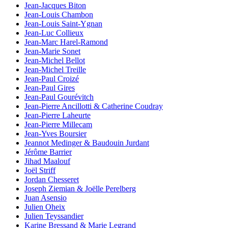
Jean-Jacques Biton
Jean-Louis Chambon
Jean-Louis Saint-Ygnan
Jean-Luc Collieux
Jean-Marc Harel-Ramond
Jean-Marie Sonet
Jean-Michel Bellot
Jean-Michel Treille
Jean-Paul Croizé
Jean-Paul Gires
Jean-Paul Gourévitch
Jean-Pierre Ancillotti & Catherine Coudray
Jean-Pierre Laheurte
Jean-Pierre Millecam
Jean-Yves Boursier
Jeannot Medinger & Baudouin Jurdant
Jérôme Barrier
Jihad Maalouf
Joël Striff
Jordan Chesseret
Joseph Ziemian & Joëlle Perelberg
Juan Asensio
Julien Oheix
Julien Teyssandier
Karine Bressand & Marie Legrand