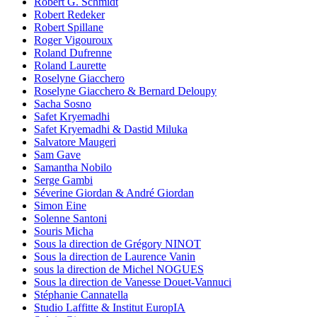
Robert G. Schmidt
Robert Redeker
Robert Spillane
Roger Vigouroux
Roland Dufrenne
Roland Laurette
Roselyne Giacchero
Roselyne Giacchero & Bernard Deloupy
Sacha Sosno
Safet Kryemadhi
Safet Kryemadhi & Dastid Miluka
Salvatore Maugeri
Sam Gave
Samantha Nobilo
Serge Gambi
Séverine Giordan & André Giordan
Simon Eine
Solenne Santoni
Souris Micha
Sous la direction de Grégory NINOT
Sous la direction de Laurence Vanin
sous la direction de Michel NOGUES
Sous la direction de Vanesse Douet-Vannuci
Stéphanie Cannatella
Studio Laffitte & Institut EuropIA