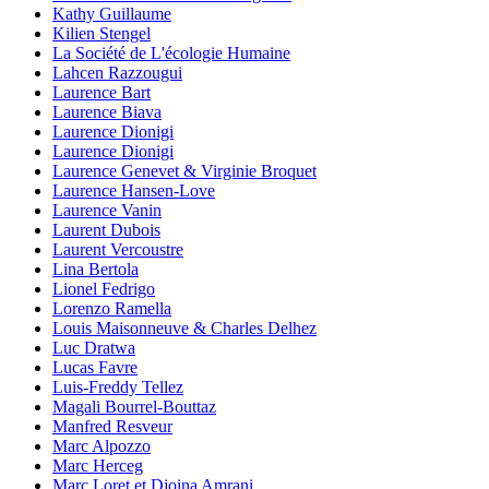
Kathy Guillaume
Kilien Stengel
La Société de L'écologie Humaine
Lahcen Razzougui
Laurence Bart
Laurence Biava
Laurence Dionigi
Laurence Dionigi
Laurence Genevet & Virginie Broquet
Laurence Hansen-Love
Laurence Vanin
Laurent Dubois
Laurent Vercoustre
Lina Bertola
Lionel Fedrigo
Lorenzo Ramella
Louis Maisonneuve & Charles Delhez
Luc Dratwa
Lucas Favre
Luis-Freddy Tellez
Magali Bourrel-Bouttaz
Manfred Resveur
Marc Alpozzo
Marc Herceg
Marc Loret et Djoina Amrani