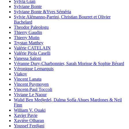
Sylvia Gian
Sylviane Bonte
Sylviane Bonte &Yves Séméria
Sylvie Alémanno-Parrini, Christian Bourret et Olivier
Bachelard
Theodor Paleologu
Thierry Gaudin
Thierry Mutin
Trystan Matthey
Valérie CATELAIN
Valérie Piola Caselli
Vanessa Saïoni
Véranne Dury-Charbonnier, Sarah Morisse & Sophie Bérard
Véronique Lemarquis
Viakov
Vincent Lanata
Vincent Puymoyen
Vincent-Paul Toccoli
Viviane Le Naour
Walid Ben Medjedel, Dalma Sofía Ahues Mardones & Neil
Finn
William V. Ouaki
Xavier Pavie
Xavière Olharan
Youssef Ferdjani