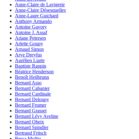
Anne-Claire de Lavigerie
Anne-Claire Désesquelles
Anne-Laure Guichard
Anthony Armando
Antoine Gavory
Antoine J. Assaf
Ariane Petersen
Arlette Goupy
Arnaud Simon
Arye Dreyfus
Aurélien Liarte
Baptiste Rappin
Béatrice Henderson
Benoît Heilbrunn
Bernard Asso
Bernard Cabanier
Bernard Cardinale
Bernard Deloupy
Bernard Frumer
Bernard Grasset
Bernard Lévy Aveline
Bernard Oheix
Bernard Spindler
Bertrand Fritsch
Bessa Myftiu