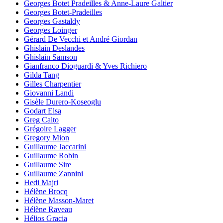
Georges Botet Pradeilles & Anne-Laure Galtier
Georges Botet-Pradeilles
Georges Gastaldy
Georges Loinger
Gérard De Vecchi et André Giordan
Ghislain Deslandes
Ghislain Samson
Gianfranco Dioguardi & Yves Richiero
Gilda Tang
Gilles Charpentier
Giovanni Landi
Gisèle Durero-Koseoglu
Godart Elsa
Greg Calto
Grégoire Lagger
Gregory Mion
Guillaume Jaccarini
Guillaume Robin
Guillaume Sire
Guillaume Zannini
Hedi Majri
Hélène Brocq
Hélène Masson-Maret
Hélène Raveau
Hélios Gracia