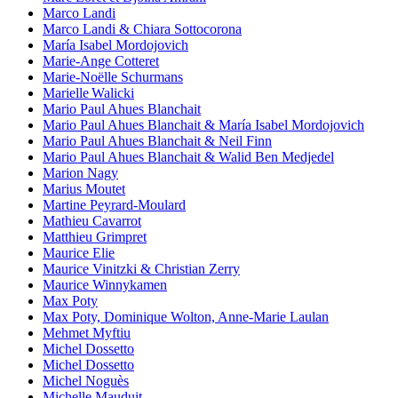
Marco Landi
Marco Landi & Chiara Sottocorona
María Isabel Mordojovich
Marie-Ange Cotteret
Marie-Noëlle Schurmans
Marielle Walicki
Mario Paul Ahues Blanchait
Mario Paul Ahues Blanchait & María Isabel Mordojovich
Mario Paul Ahues Blanchait & Neil Finn
Mario Paul Ahues Blanchait & Walid Ben Medjedel
Marion Nagy
Marius Moutet
Martine Peyrard-Moulard
Mathieu Cavarrot
Matthieu Grimpret
Maurice Elie
Maurice Vinitzki & Christian Zerry
Maurice Winnykamen
Max Poty
Max Poty, Dominique Wolton, Anne-Marie Laulan
Mehmet Myftiu
Michel Dossetto
Michel Dossetto
Michel Noguès
Michelle Mauduit