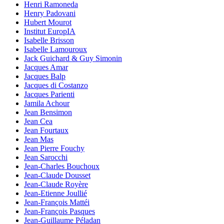
Henri Ramoneda
Henry Padovani
Hubert Mourot
Institut EuropIA
Isabelle Brisson
Isabelle Lamouroux
Jack Guichard & Guy Simonin
Jacques Amar
Jacques Balp
Jacques di Costanzo
Jacques Parienti
Jamila Achour
Jean Bensimon
Jean Cea
Jean Fourtaux
Jean Mas
Jean Pierre Fouchy
Jean Sarocchi
Jean-Charles Bouchoux
Jean-Claude Dousset
Jean-Claude Royère
Jean-Etienne Joullié
Jean-François Mattéi
Jean-François Pasques
Jean-Guillaume Péladan