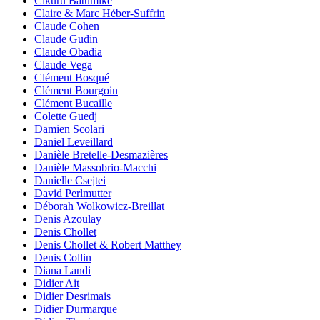
Cikuru Batumike
Claire & Marc Héber-Suffrin
Claude Cohen
Claude Gudin
Claude Obadia
Claude Vega
Clément Bosqué
Clément Bourgoin
Clément Bucaille
Colette Guedj
Damien Scolari
Daniel Leveillard
Danièle Bretelle-Desmazières
Danièle Massobrio-Macchi
Danielle Csejtei
David Perlmutter
Déborah Wolkowicz-Breillat
Denis Azoulay
Denis Chollet
Denis Chollet & Robert Matthey
Denis Collin
Diana Landi
Didier Ait
Didier Desrimais
Didier Durmarque