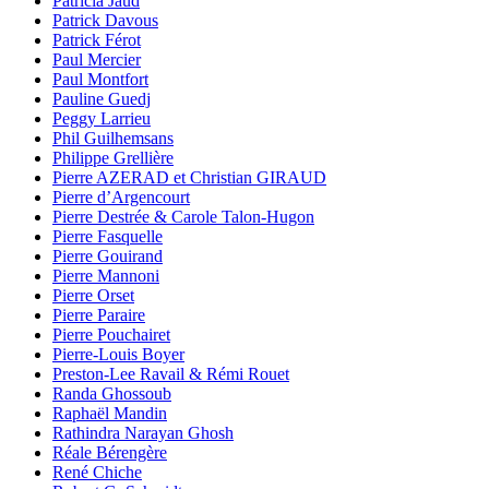
Patricia Jaud
Patrick Davous
Patrick Férot
Paul Mercier
Paul Montfort
Pauline Guedj
Peggy Larrieu
Phil Guilhemsans
Philippe Grellière
Pierre AZERAD et Christian GIRAUD
Pierre d’Argencourt
Pierre Destrée & Carole Talon-Hugon
Pierre Fasquelle
Pierre Gouirand
Pierre Mannoni
Pierre Orset
Pierre Paraire
Pierre Pouchairet
Pierre-Louis Boyer
Preston-Lee Ravail & Rémi Rouet
Randa Ghossoub
Raphaël Mandin
Rathindra Narayan Ghosh
Réale Bérengère
René Chiche