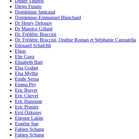
Didier Thurios
Diego Fusaro
Dominique Janicaud
Dominique-Emmanuel Blanchard
Dr Henry Deloupy
Dr Maurice Gillard
Dr. Frédéric Braccini
Dr. Frédéric Braccini, Ondine Roman et Stéphanie Cannatella
Edouard Schalchli
Elgas
Elie Guez
Elisabeth Bart
Elsa Godart
Elsa Myftiu
Emile Serna
Emma Pey
Eric Brayer
Eric Chevet
Eric Hanoune
Eric Prunier
Erol Özkoray
Etienne Lakits
Eugène Sue
Fabien Schang
Fabien Schang