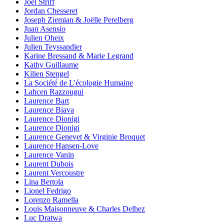
Joël Striff
Jordan Chesseret
Joseph Ziemian & Joëlle Perelberg
Juan Asensio
Julien Oheix
Julien Teyssandier
Karine Bressand & Marie Legrand
Kathy Guillaume
Kilien Stengel
La Société de L'écologie Humaine
Lahcen Razzougui
Laurence Bart
Laurence Biava
Laurence Dionigi
Laurence Dionigi
Laurence Genevet & Virginie Broquet
Laurence Hansen-Love
Laurence Vanin
Laurent Dubois
Laurent Vercoustre
Lina Bertola
Lionel Fedrigo
Lorenzo Ramella
Louis Maisonneuve & Charles Delhez
Luc Dratwa