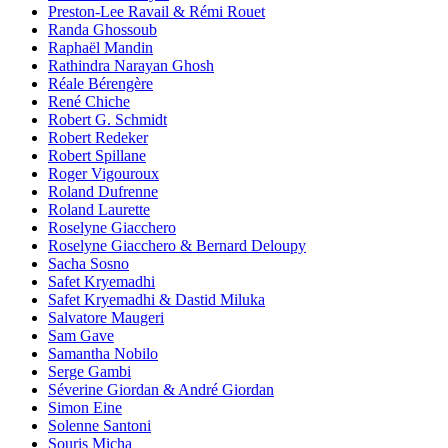
Preston-Lee Ravail & Rémi Rouet
Randa Ghossoub
Raphaël Mandin
Rathindra Narayan Ghosh
Réale Bérengère
René Chiche
Robert G. Schmidt
Robert Redeker
Robert Spillane
Roger Vigouroux
Roland Dufrenne
Roland Laurette
Roselyne Giacchero
Roselyne Giacchero & Bernard Deloupy
Sacha Sosno
Safet Kryemadhi
Safet Kryemadhi & Dastid Miluka
Salvatore Maugeri
Sam Gave
Samantha Nobilo
Serge Gambi
Séverine Giordan & André Giordan
Simon Eine
Solenne Santoni
Souris Micha