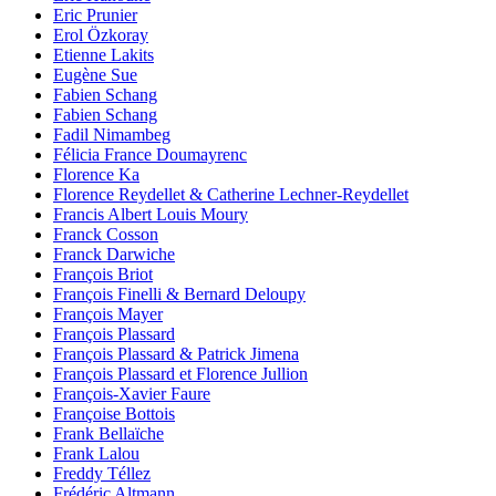
Eric Prunier
Erol Özkoray
Etienne Lakits
Eugène Sue
Fabien Schang
Fabien Schang
Fadil Nimambeg
Félicia France Doumayrenc
Florence Ka
Florence Reydellet & Catherine Lechner-Reydellet
Francis Albert Louis Moury
Franck Cosson
Franck Darwiche
François Briot
François Finelli & Bernard Deloupy
François Mayer
François Plassard
François Plassard & Patrick Jimena
François Plassard et Florence Jullion
François-Xavier Faure
Françoise Bottois
Frank Bellaïche
Frank Lalou
Freddy Téllez
Frédéric Altmann