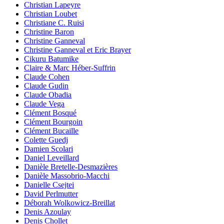
Christian Lapeyre
Christian Loubet
Christiane C. Ruisi
Christine Baron
Christine Ganneval
Christine Ganneval et Eric Brayer
Cikuru Batumike
Claire & Marc Héber-Suffrin
Claude Cohen
Claude Gudin
Claude Obadia
Claude Vega
Clément Bosqué
Clément Bourgoin
Clément Bucaille
Colette Guedj
Damien Scolari
Daniel Leveillard
Danièle Bretelle-Desmazières
Danièle Massobrio-Macchi
Danielle Csejtei
David Perlmutter
Déborah Wolkowicz-Breillat
Denis Azoulay
Denis Chollet