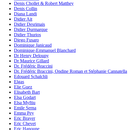
Denis Chollet & Robert Matthey
Denis Collin
Diana Landi
Didier Ait
Didier Desrimais
Didier Durmarque
Didier Thurios
Diego Fusaro
Dominique Janicaud
Dominique-Emmanuel Blanchard
Dr Henry Deloupy
Dr Maurice Gillard
Dr. Frédéric Braccini
Dr. Frédéric Braccini, Ondine Roman et Stéphanie Cannatella
Edouard Schalchli
Elgas
Elie Guez
Elisabeth Bart
Elsa Godart
Elsa Myftiu
Emile Serna
Emma Pey
Eric Brayer
Eric Chevet
Eric Hanoune