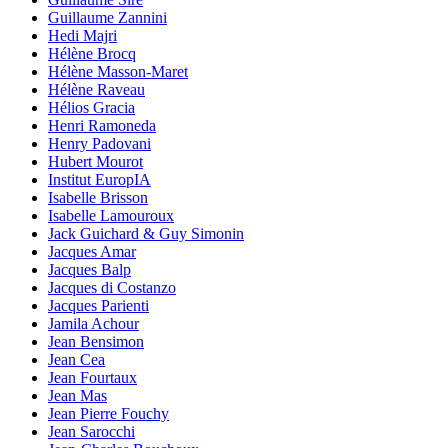
Guillaume Zannini
Hedi Majri
Hélène Brocq
Hélène Masson-Maret
Hélène Raveau
Hélios Gracia
Henri Ramoneda
Henry Padovani
Hubert Mourot
Institut EuropIA
Isabelle Brisson
Isabelle Lamouroux
Jack Guichard & Guy Simonin
Jacques Amar
Jacques Balp
Jacques di Costanzo
Jacques Parienti
Jamila Achour
Jean Bensimon
Jean Cea
Jean Fourtaux
Jean Mas
Jean Pierre Fouchy
Jean Sarocchi