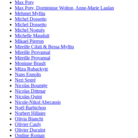
Max Poty
Max Poty, Dominique Wolton, Anne-Marie Laulan
Mehmet Myftiu
Michel Dossetto
Michel Dossetto
Michel Noguès
Michelle Mauduit
Mikael Pierron
Mireille Cifali & Bessa Myftiu
Mireille Provansal
Mireille Provansal
Monique Brault
Mūza Rubackyte
Nans Ennolis
Neri Segré
Nicolas Boumtje
Nicolas Dittmar
Nicolas Quint
Nicole-Nikol Abecassis
Noël Barbichon
Norbert Hillaire
Olivia Bianchi
Olivier Cauly
Olivier Duculot
Ondine Roman