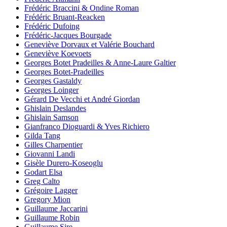
Frédéric Braccini & Ondine Roman
Frédéric Bruant-Reacken
Frédéric Dufoing
Frédéric-Jacques Bourgade
Geneviève Dorvaux et Valérie Bouchard
Geneviève Koevoets
Georges Botet Pradeilles & Anne-Laure Galtier
Georges Botet-Pradeilles
Georges Gastaldy
Georges Loinger
Gérard De Vecchi et André Giordan
Ghislain Deslandes
Ghislain Samson
Gianfranco Dioguardi & Yves Richiero
Gilda Tang
Gilles Charpentier
Giovanni Landi
Gisèle Durero-Koseoglu
Godart Elsa
Greg Calto
Grégoire Lagger
Gregory Mion
Guillaume Jaccarini
Guillaume Robin
Guillaume Sire