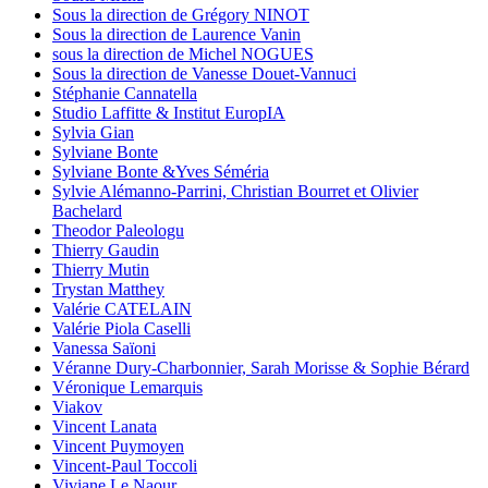
Sous la direction de Grégory NINOT
Sous la direction de Laurence Vanin
sous la direction de Michel NOGUES
Sous la direction de Vanesse Douet-Vannuci
Stéphanie Cannatella
Studio Laffitte & Institut EuropIA
Sylvia Gian
Sylviane Bonte
Sylviane Bonte &Yves Séméria
Sylvie Alémanno-Parrini, Christian Bourret et Olivier
Bachelard
Theodor Paleologu
Thierry Gaudin
Thierry Mutin
Trystan Matthey
Valérie CATELAIN
Valérie Piola Caselli
Vanessa Saïoni
Véranne Dury-Charbonnier, Sarah Morisse & Sophie Bérard
Véronique Lemarquis
Viakov
Vincent Lanata
Vincent Puymoyen
Vincent-Paul Toccoli
Viviane Le Naour