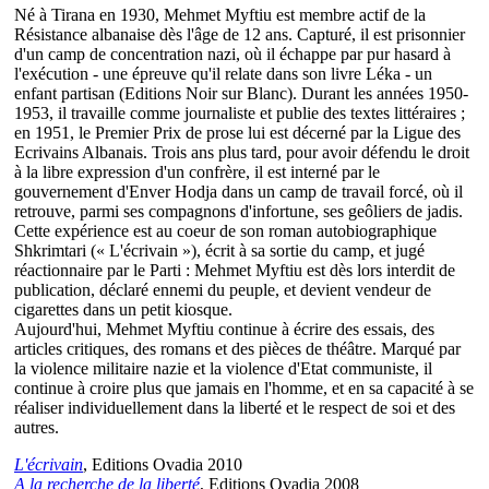
Né à Tirana en 1930, Mehmet Myftiu est membre actif de la
Résistance albanaise dès l'âge de 12 ans. Capturé, il est prisonnier
d'un camp de concentration nazi, où il échappe par pur hasard à
l'exécution - une épreuve qu'il relate dans son livre Léka - un
enfant partisan (Editions Noir sur Blanc). Durant les années 1950-
1953, il travaille comme journaliste et publie des textes littéraires ;
en 1951, le Premier Prix de prose lui est décerné par la Ligue des
Ecrivains Albanais. Trois ans plus tard, pour avoir défendu le droit
à la libre expression d'un confrère, il est interné par le
gouvernement d'Enver Hodja dans un camp de travail forcé, où il
retrouve, parmi ses compagnons d'infortune, ses geôliers de jadis.
Cette expérience est au coeur de son roman autobiographique
Shkrimtari (« L'écrivain »), écrit à sa sortie du camp, et jugé
réactionnaire par le Parti : Mehmet Myftiu est dès lors interdit de
publication, déclaré ennemi du peuple, et devient vendeur de
cigarettes dans un petit kiosque.
Aujourd'hui, Mehmet Myftiu continue à écrire des essais, des
articles critiques, des romans et des pièces de théâtre. Marqué par
la violence militaire nazie et la violence d'Etat communiste, il
continue à croire plus que jamais en l'homme, et en sa capacité à se
réaliser individuellement dans la liberté et le respect de soi et des
autres.
L'écrivain
, Editions Ovadia 2010
A la recherche de la liberté
, Editions Ovadia 2008