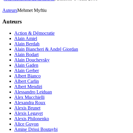
Auteurs
Mehmet Myftiu
Auteurs
Action & Démocratie
Alain Amiel
Alain Berdah
Alain Biancheri & André Giordan
Alain Bodart
Alain Douchevsky
Alain Gaden
Alain Gerber
Albert Bianco
Albert Carlin
Albert Mendiri
Alessandro Leiduan
Alex Mucchielli
Alexandra Roux
Alexis Brunet
Alexis Legayet
Alexis Philonenko
Alice Guyon
Amine Drissi Boutaybi