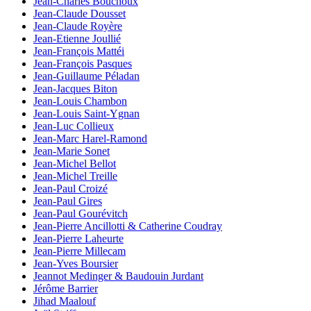
Jean-Charles Bouchoux
Jean-Claude Dousset
Jean-Claude Royère
Jean-Etienne Joullié
Jean-François Mattéi
Jean-François Pasques
Jean-Guillaume Péladan
Jean-Jacques Biton
Jean-Louis Chambon
Jean-Louis Saint-Ygnan
Jean-Luc Collieux
Jean-Marc Harel-Ramond
Jean-Marie Sonet
Jean-Michel Bellot
Jean-Michel Treille
Jean-Paul Croizé
Jean-Paul Gires
Jean-Paul Gourévitch
Jean-Pierre Ancillotti & Catherine Coudray
Jean-Pierre Laheurte
Jean-Pierre Millecam
Jean-Yves Boursier
Jeannot Medinger & Baudouin Jurdant
Jérôme Barrier
Jihad Maalouf