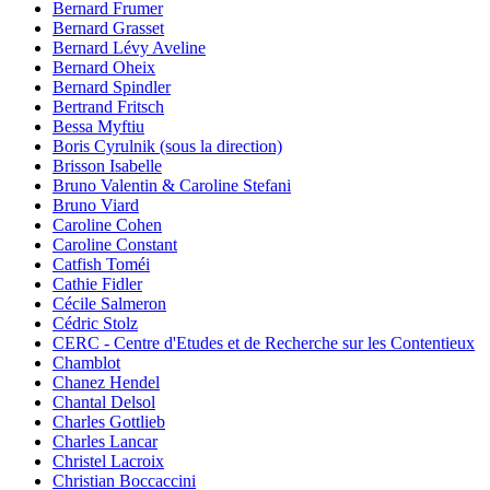
Bernard Frumer
Bernard Grasset
Bernard Lévy Aveline
Bernard Oheix
Bernard Spindler
Bertrand Fritsch
Bessa Myftiu
Boris Cyrulnik (sous la direction)
Brisson Isabelle
Bruno Valentin & Caroline Stefani
Bruno Viard
Caroline Cohen
Caroline Constant
Catfish Toméi
Cathie Fidler
Cécile Salmeron
Cédric Stolz
CERC - Centre d'Etudes et de Recherche sur les Contentieux
Chamblot
Chanez Hendel
Chantal Delsol
Charles Gottlieb
Charles Lancar
Christel Lacroix
Christian Boccaccini