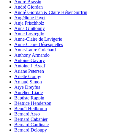
André Brassin
André Giordan
André Giordan & Claire Héber-Suffrin
Angélique Payet
Anja Frischholz
Anna Guittonny
Anne Lovreglio
Anne-Claire de Lavigerie
Anne-Claire Désesquelles
Anne-Laure Guichard
Anthony Armando
Antoine Gavory
Antoine J. Assaf
Ariane Petersen
Arlette Goupy
Arnaud Simon
Arye Dreyfus
Aurélien Liarte
Baptiste Rappin
Béatrice Henderson
Benoît Heilbrunn
Bernard Asso
Bernard Cabanier
Bernard Cardinale
Bernard Deloupy