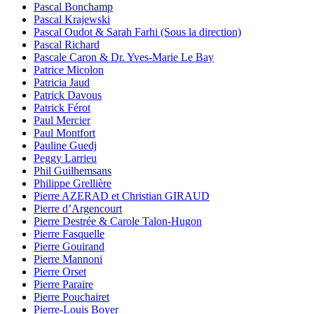
Pascal Bonchamp
Pascal Krajewski
Pascal Oudot & Sarah Farhi (Sous la direction)
Pascal Richard
Pascale Caron & Dr. Yves-Marie Le Bay
Patrice Micolon
Patricia Jaud
Patrick Davous
Patrick Férot
Paul Mercier
Paul Montfort
Pauline Guedj
Peggy Larrieu
Phil Guilhemsans
Philippe Grellière
Pierre AZERAD et Christian GIRAUD
Pierre d’Argencourt
Pierre Destrée & Carole Talon-Hugon
Pierre Fasquelle
Pierre Gouirand
Pierre Mannoni
Pierre Orset
Pierre Paraire
Pierre Pouchairet
Pierre-Louis Boyer