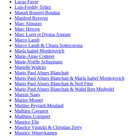
Lucas Favre
Luis-Freddy Tellez
Magali Bourrel-Bouttaz
Manfred Resveur
Marc Alpozzo
Marc Herceg
Marc Loret et Djoina Amrani
Marco Landi
Marco Landi & Chiara Sottocorona
María Isabel Mordojovich
Marie-Ange Cotteret
Marie-Noëlle Schurmans
Marielle Walicki
Mario Paul Ahues Blanchait
Mario Paul Ahues Blanchait & María Isabel Mordojovich
Mario Paul Ahues Blanchait & Neil Finn
Mario Paul Ahues Blanchait & Walid Ben Medjedel
Marion Nagy
Marius Moutet
Martine Peyrard-Moulard
Mathieu Cavarrot
Matthieu Grimpret
Maurice Elie
Maurice Vinitzki & Christian Zerry
Maurice Winnykamen