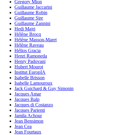
Gregory Mion
Guillaume Jaccarini
Guillaume Robin
Guillaume Sire
Guillaume Zannini
Hedi Majri
Hélène Brocq
Hélène Masson-Maret
Hélène Raveau
Hélios Gracia
Henri Ramoneda
Henry Padovani
Hubert Mourot
Institut EuropIA
Isabelle Brisson
Isabelle Lamouroux
Jack Guichard & Guy Simonin
Jacques Amar
Jacques Balp
Jacques di Costanzo
Jacques Parienti
Jamila Achour
Jean Bensimon
Jean Cea
Jean Fourtaux