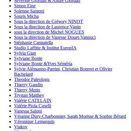
Séverine Giordan & André Giordan
Simon Eine
Solenne Santoni
Souris Micha
Sous la direction de Grégory NINOT
Sous la direction de Laurence Vanin
sous la direction de Michel NOGUES
Sous la direction de Vanesse Douet-Vannuci
Stéphanie Cannatella
Studio Laffitte & Institut EuropIA
Sylvia Gian
Sylviane Bonte
Sylviane Bonte &Yves Séméria
Sylvie Alémanno-Parrini, Christian Bourret et Olivier
Bachelard
Theodor Paleologu
Thierry Gaudin
Thierry Mutin
Trystan Matthey
Valérie CATELAIN
Valérie Piola Caselli
Vanessa Saïoni
Véranne Dury-Charbonnier, Sarah Morisse & Sophie Bérard
Véronique Lemarquis
Viakov