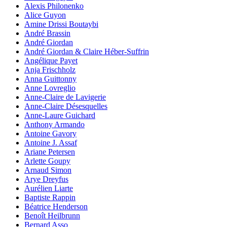
Alexis Philonenko
Alice Guyon
Amine Drissi Boutaybi
André Brassin
André Giordan
André Giordan & Claire Héber-Suffrin
Angélique Payet
Anja Frischholz
Anna Guittonny
Anne Lovreglio
Anne-Claire de Lavigerie
Anne-Claire Désesquelles
Anne-Laure Guichard
Anthony Armando
Antoine Gavory
Antoine J. Assaf
Ariane Petersen
Arlette Goupy
Arnaud Simon
Arye Dreyfus
Aurélien Liarte
Baptiste Rappin
Béatrice Henderson
Benoît Heilbrunn
Bernard Asso