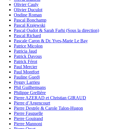
Olivier Cauly
Olivier Duculot
Ondine Roman
Pascal Bonchamp
Pascal Krajewski
Pascal Oudot & Sarah Farhi (Sous la direction)
Pascal Richard
Pascale Caron & Dr. Yves-Marie Le Bay
Patrice Micolon
Patricia Jaud
Patrick Davous
Patrick Férot
Paul Mercier
Paul Montfort
Pauline Guedj
Peggy Larrieu
Phil Guilhemsans
Philippe Grellière
Pierre AZERAD et Christian GIRAUD
Pierre d’Argencourt
Pierre Destrée & Carole Talon-Hugon
Pierre Fasquelle
Pierre Gouirand
Pierre Mannoni
Pierre Orset