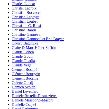
Charles Lancar
Christel Lacroix
Christian Boccaccini
Christian Lapeyre
Christian Loubet
Christiane C. Ruisi
Christine Baron
Christine Ganneval
Christine Ganneval et Eric Brayer
Cikuru Batumike
Claire & Marc Héber-Suffrin
Claude Cohen
Claude Gudin
Claude Obadia
Claude Vega
Clément Bosqué
Clément Bourgoin
Clément Bucaille
Colette Guedj
Damien Scolari
Daniel Leveillard
Danièle Bretelle-Desmazières
Danièle Massobrio-Macchi
Danielle Csejtei
David Perlmutter