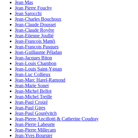
Jean Mas
Jean Pierre Fouchy
Jean Sarocchi
Jean-Charles Bouchoux
Jean-Claude Dousset
Jean-Claude Royère
Jean-Etienne Joullié
Jean-François Mattéi
Jean-François Pasques
Jean-Guillaume Péladan
Jean-Jacques Biton
Jean-Louis Chambon
Jean-Louis Saint-Ygnan
Jean-Luc Collieux
Jean-Marc Harel-Ramond
Jean-Marie Sonet
Jean-Michel Bellot
Jean-Michel Treille
Jean-Paul Croizé
Jean-Paul Gires
Jean-Paul Gourévitch
Jean-Pierre Ancillotti & Catherine Coudray
Jean-Pierre Laheurte
Jean-Pierre Millecam
Jean-Yves Boursier