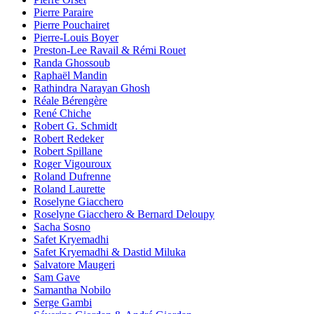
Pierre Paraire
Pierre Pouchairet
Pierre-Louis Boyer
Preston-Lee Ravail & Rémi Rouet
Randa Ghossoub
Raphaël Mandin
Rathindra Narayan Ghosh
Réale Bérengère
René Chiche
Robert G. Schmidt
Robert Redeker
Robert Spillane
Roger Vigouroux
Roland Dufrenne
Roland Laurette
Roselyne Giacchero
Roselyne Giacchero & Bernard Deloupy
Sacha Sosno
Safet Kryemadhi
Safet Kryemadhi & Dastid Miluka
Salvatore Maugeri
Sam Gave
Samantha Nobilo
Serge Gambi