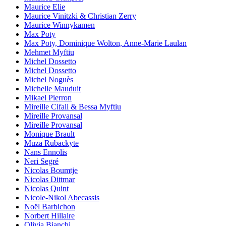
Maurice Elie
Maurice Vinitzki & Christian Zerry
Maurice Winnykamen
Max Poty
Max Poty, Dominique Wolton, Anne-Marie Laulan
Mehmet Myftiu
Michel Dossetto
Michel Dossetto
Michel Noguès
Michelle Mauduit
Mikael Pierron
Mireille Cifali & Bessa Myftiu
Mireille Provansal
Mireille Provansal
Monique Brault
Mūza Rubackyte
Nans Ennolis
Neri Segré
Nicolas Boumtje
Nicolas Dittmar
Nicolas Quint
Nicole-Nikol Abecassis
Noël Barbichon
Norbert Hillaire
Olivia Bianchi