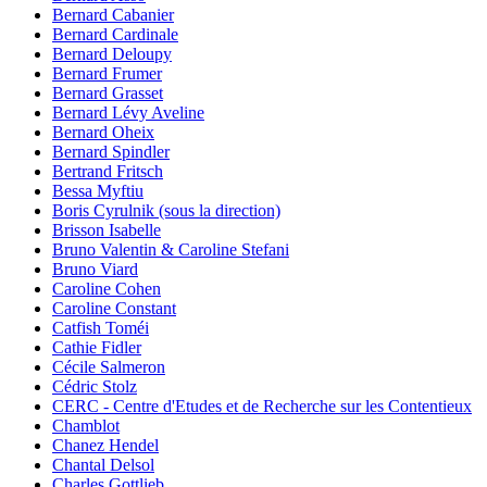
Bernard Cabanier
Bernard Cardinale
Bernard Deloupy
Bernard Frumer
Bernard Grasset
Bernard Lévy Aveline
Bernard Oheix
Bernard Spindler
Bertrand Fritsch
Bessa Myftiu
Boris Cyrulnik (sous la direction)
Brisson Isabelle
Bruno Valentin & Caroline Stefani
Bruno Viard
Caroline Cohen
Caroline Constant
Catfish Toméi
Cathie Fidler
Cécile Salmeron
Cédric Stolz
CERC - Centre d'Etudes et de Recherche sur les Contentieux
Chamblot
Chanez Hendel
Chantal Delsol
Charles Gottlieb