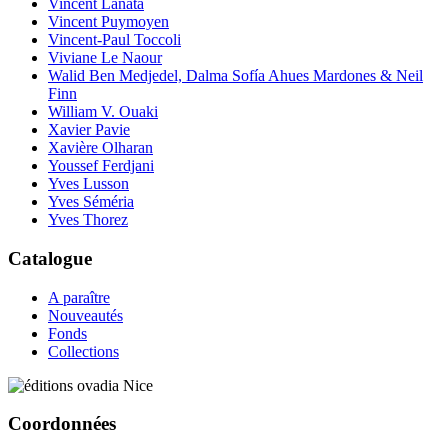
Vincent Lanata
Vincent Puymoyen
Vincent-Paul Toccoli
Viviane Le Naour
Walid Ben Medjedel, Dalma Sofía Ahues Mardones & Neil
Finn
William V. Ouaki
Xavier Pavie
Xavière Olharan
Youssef Ferdjani
Yves Lusson
Yves Séméria
Yves Thorez
Catalogue
A paraître
Nouveautés
Fonds
Collections
Coordonnées