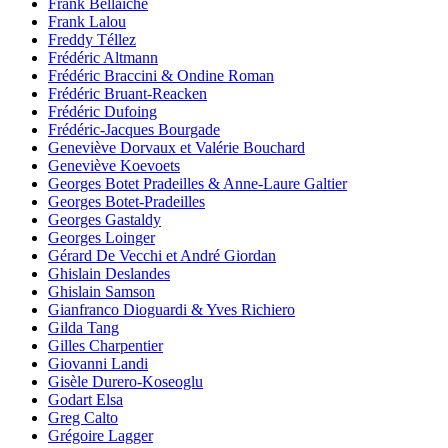
Frank Bellaïche
Frank Lalou
Freddy Téllez
Frédéric Altmann
Frédéric Braccini & Ondine Roman
Frédéric Bruant-Reacken
Frédéric Dufoing
Frédéric-Jacques Bourgade
Geneviève Dorvaux et Valérie Bouchard
Geneviève Koevoets
Georges Botet Pradeilles & Anne-Laure Galtier
Georges Botet-Pradeilles
Georges Gastaldy
Georges Loinger
Gérard De Vecchi et André Giordan
Ghislain Deslandes
Ghislain Samson
Gianfranco Dioguardi & Yves Richiero
Gilda Tang
Gilles Charpentier
Giovanni Landi
Gisèle Durero-Koseoglu
Godart Elsa
Greg Calto
Grégoire Lagger