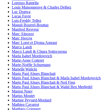
Lorenzo Ramella
Louis Maisonneuve & Charles Delhez
Luc Dratwa
Lucas Favre
Luis-Freddy Tellez
Magali Bourrel-Bouttaz
Manfred Resveur
Marc Alpozzo
Marc Herceg
Marc Loret et Djoina Amrani
Marco Landi
Marco Landi & Chiara Sottocorona
María Isabel Mordojovich
Marie-Ange Cotteret
Marie-Noëlle Schurmans
Marielle Walicki
Mario Paul Ahues Blanchait
Mario Paul Ahues Blanchait & María Isabel Mordojovich
Mario Paul Ahues Blanchait & Neil Finn
Mario Paul Ahues Blanchait & Walid Ben Medjedel
Marion Nagy
Marius Moutet
Martine Peyrard-Moulard
Mathieu Cavarrot
Matthieu Grimpret