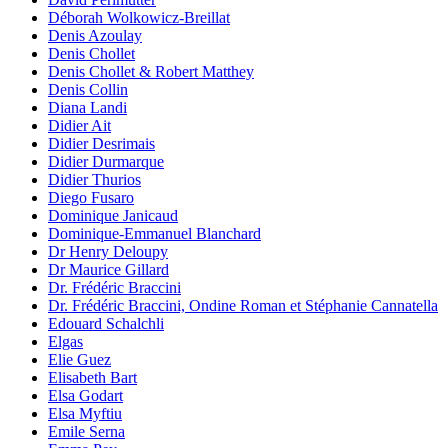
Déborah Wolkowicz-Breillat
Denis Azoulay
Denis Chollet
Denis Chollet & Robert Matthey
Denis Collin
Diana Landi
Didier Ait
Didier Desrimais
Didier Durmarque
Didier Thurios
Diego Fusaro
Dominique Janicaud
Dominique-Emmanuel Blanchard
Dr Henry Deloupy
Dr Maurice Gillard
Dr. Frédéric Braccini
Dr. Frédéric Braccini, Ondine Roman et Stéphanie Cannatella
Edouard Schalchli
Elgas
Elie Guez
Elisabeth Bart
Elsa Godart
Elsa Myftiu
Emile Serna