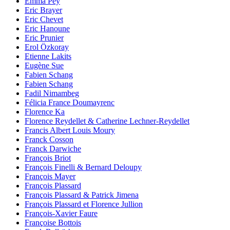
Emma Pey
Eric Brayer
Eric Chevet
Eric Hanoune
Eric Prunier
Erol Özkoray
Etienne Lakits
Eugène Sue
Fabien Schang
Fabien Schang
Fadil Nimambeg
Félicia France Doumayrenc
Florence Ka
Florence Reydellet & Catherine Lechner-Reydellet
Francis Albert Louis Moury
Franck Cosson
Franck Darwiche
François Briot
François Finelli & Bernard Deloupy
François Mayer
François Plassard
François Plassard & Patrick Jimena
François Plassard et Florence Jullion
François-Xavier Faure
Françoise Bottois