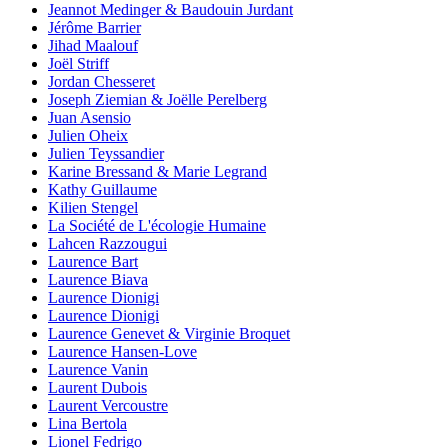
Jeannot Medinger & Baudouin Jurdant
Jérôme Barrier
Jihad Maalouf
Joël Striff
Jordan Chesseret
Joseph Ziemian & Joëlle Perelberg
Juan Asensio
Julien Oheix
Julien Teyssandier
Karine Bressand & Marie Legrand
Kathy Guillaume
Kilien Stengel
La Société de L'écologie Humaine
Lahcen Razzougui
Laurence Bart
Laurence Biava
Laurence Dionigi
Laurence Dionigi
Laurence Genevet & Virginie Broquet
Laurence Hansen-Love
Laurence Vanin
Laurent Dubois
Laurent Vercoustre
Lina Bertola
Lionel Fedrigo