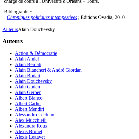
chargé de cours à l'Université d'Orléans – Tours.
Bibliographie:
-
Chroniques politiques intempestives
; Editions Ovadia, 2010
Auteurs
Alain Douchevsky
Auteurs
Action & Démocratie
Alain Amiel
Alain Berdah
Alain Biancheri & André Giordan
Alain Bodart
Alain Douchevsky
Alain Gaden
Alain Gerber
Albert Bianco
Albert Carlin
Albert Mendiri
Alessandro Leiduan
Alex Mucchielli
Alexandra Roux
Alexis Brunet
Alexis Legayet