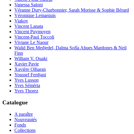
Vanessa Saïoni
Véranne Dury-Charbonnier, Sarah Morisse & Sophie Bérard
Véronique Lemarquis
Viakov
Vincent Lanata
Vincent Puymoyen
Vincent-Paul Toccoli
Viviane Le Naour
Walid Ben Medjedel, Dalma Sofía Ahues Mardones & Neil
Finn
William V. Ouaki
Xavier Pavie
Xavière Olharan
Youssef Ferdjani
Yves Lusson
Yves Séméria
Yves Thorez
Catalogue
A paraître
Nouveautés
Fonds
Collections