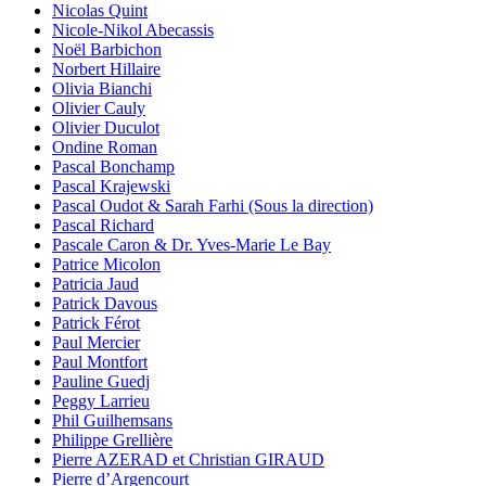
Nicolas Quint
Nicole-Nikol Abecassis
Noël Barbichon
Norbert Hillaire
Olivia Bianchi
Olivier Cauly
Olivier Duculot
Ondine Roman
Pascal Bonchamp
Pascal Krajewski
Pascal Oudot & Sarah Farhi (Sous la direction)
Pascal Richard
Pascale Caron & Dr. Yves-Marie Le Bay
Patrice Micolon
Patricia Jaud
Patrick Davous
Patrick Férot
Paul Mercier
Paul Montfort
Pauline Guedj
Peggy Larrieu
Phil Guilhemsans
Philippe Grellière
Pierre AZERAD et Christian GIRAUD
Pierre d’Argencourt