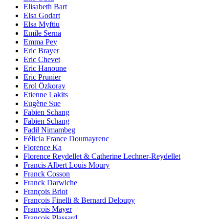
Elisabeth Bart
Elsa Godart
Elsa Myftiu
Emile Serna
Emma Pey
Eric Brayer
Eric Chevet
Eric Hanoune
Eric Prunier
Erol Özkoray
Etienne Lakits
Eugène Sue
Fabien Schang
Fabien Schang
Fadil Nimambeg
Félicia France Doumayrenc
Florence Ka
Florence Reydellet & Catherine Lechner-Reydellet
Francis Albert Louis Moury
Franck Cosson
Franck Darwiche
François Briot
François Finelli & Bernard Deloupy
François Mayer
François Plassard