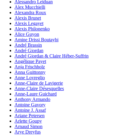
Alessandro Leiduan
Alex Mucchielli
Alexandra Roux
Alexis Brunet
Alexis Legayet
Alexis Philonenko
Alice Guyon
Amine Drissi Boutaybi
André Brassin
André Giordan
André Giordan & Claire Héber-Suffrin
Angélique Payet
Anja Frischholz
Anna Guittonny
Anne Lovreglio
Anne-Claire de Lavigerie
Anne-Claire Désesquelles
Anne-Laure Guichard
Anthony Armando
Antoine Gavory
Antoine J. Assaf
Ariane Petersen
Arlette Goupy
Arnaud Simon
Arye Dreyfus