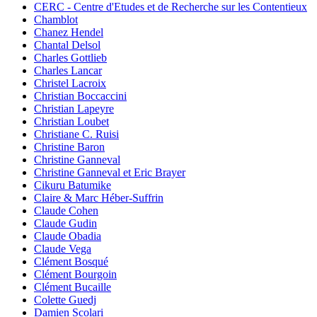
CERC - Centre d'Etudes et de Recherche sur les Contentieux
Chamblot
Chanez Hendel
Chantal Delsol
Charles Gottlieb
Charles Lancar
Christel Lacroix
Christian Boccaccini
Christian Lapeyre
Christian Loubet
Christiane C. Ruisi
Christine Baron
Christine Ganneval
Christine Ganneval et Eric Brayer
Cikuru Batumike
Claire & Marc Héber-Suffrin
Claude Cohen
Claude Gudin
Claude Obadia
Claude Vega
Clément Bosqué
Clément Bourgoin
Clément Bucaille
Colette Guedj
Damien Scolari