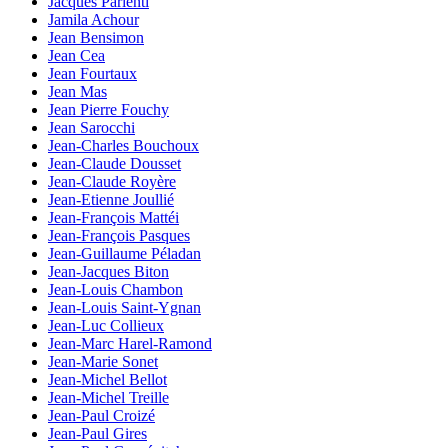
Jacques Parienti
Jamila Achour
Jean Bensimon
Jean Cea
Jean Fourtaux
Jean Mas
Jean Pierre Fouchy
Jean Sarocchi
Jean-Charles Bouchoux
Jean-Claude Dousset
Jean-Claude Royère
Jean-Etienne Joullié
Jean-François Mattéi
Jean-François Pasques
Jean-Guillaume Péladan
Jean-Jacques Biton
Jean-Louis Chambon
Jean-Louis Saint-Ygnan
Jean-Luc Collieux
Jean-Marc Harel-Ramond
Jean-Marie Sonet
Jean-Michel Bellot
Jean-Michel Treille
Jean-Paul Croizé
Jean-Paul Gires