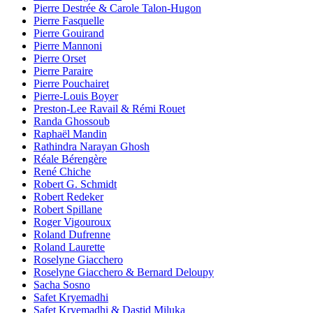
Pierre Destrée & Carole Talon-Hugon
Pierre Fasquelle
Pierre Gouirand
Pierre Mannoni
Pierre Orset
Pierre Paraire
Pierre Pouchairet
Pierre-Louis Boyer
Preston-Lee Ravail & Rémi Rouet
Randa Ghossoub
Raphaël Mandin
Rathindra Narayan Ghosh
Réale Bérengère
René Chiche
Robert G. Schmidt
Robert Redeker
Robert Spillane
Roger Vigouroux
Roland Dufrenne
Roland Laurette
Roselyne Giacchero
Roselyne Giacchero & Bernard Deloupy
Sacha Sosno
Safet Kryemadhi
Safet Kryemadhi & Dastid Miluka