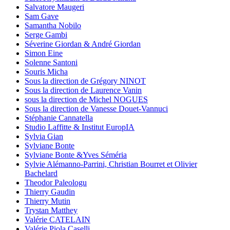
Salvatore Maugeri
Sam Gave
Samantha Nobilo
Serge Gambi
Séverine Giordan & André Giordan
Simon Eine
Solenne Santoni
Souris Micha
Sous la direction de Grégory NINOT
Sous la direction de Laurence Vanin
sous la direction de Michel NOGUES
Sous la direction de Vanesse Douet-Vannuci
Stéphanie Cannatella
Studio Laffitte & Institut EuropIA
Sylvia Gian
Sylviane Bonte
Sylviane Bonte &Yves Séméria
Sylvie Alémanno-Parrini, Christian Bourret et Olivier
Bachelard
Theodor Paleologu
Thierry Gaudin
Thierry Mutin
Trystan Matthey
Valérie CATELAIN
Valérie Piola Caselli