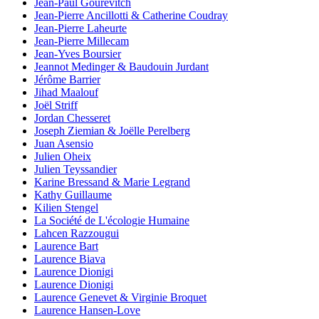
Jean-Paul Gourévitch
Jean-Pierre Ancillotti & Catherine Coudray
Jean-Pierre Laheurte
Jean-Pierre Millecam
Jean-Yves Boursier
Jeannot Medinger & Baudouin Jurdant
Jérôme Barrier
Jihad Maalouf
Joël Striff
Jordan Chesseret
Joseph Ziemian & Joëlle Perelberg
Juan Asensio
Julien Oheix
Julien Teyssandier
Karine Bressand & Marie Legrand
Kathy Guillaume
Kilien Stengel
La Société de L'écologie Humaine
Lahcen Razzougui
Laurence Bart
Laurence Biava
Laurence Dionigi
Laurence Dionigi
Laurence Genevet & Virginie Broquet
Laurence Hansen-Love