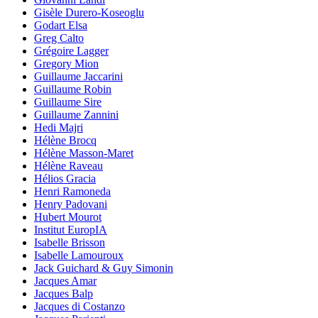
Gisèle Durero-Koseoglu
Godart Elsa
Greg Calto
Grégoire Lagger
Gregory Mion
Guillaume Jaccarini
Guillaume Robin
Guillaume Sire
Guillaume Zannini
Hedi Majri
Hélène Brocq
Hélène Masson-Maret
Hélène Raveau
Hélios Gracia
Henri Ramoneda
Henry Padovani
Hubert Mourot
Institut EuropIA
Isabelle Brisson
Isabelle Lamouroux
Jack Guichard & Guy Simonin
Jacques Amar
Jacques Balp
Jacques di Costanzo