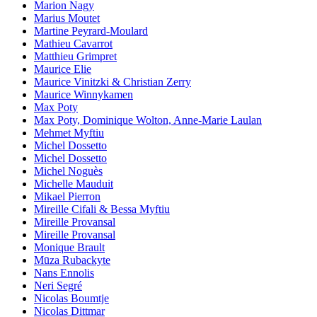
Marion Nagy
Marius Moutet
Martine Peyrard-Moulard
Mathieu Cavarrot
Matthieu Grimpret
Maurice Elie
Maurice Vinitzki & Christian Zerry
Maurice Winnykamen
Max Poty
Max Poty, Dominique Wolton, Anne-Marie Laulan
Mehmet Myftiu
Michel Dossetto
Michel Dossetto
Michel Noguès
Michelle Mauduit
Mikael Pierron
Mireille Cifali & Bessa Myftiu
Mireille Provansal
Mireille Provansal
Monique Brault
Mūza Rubackyte
Nans Ennolis
Neri Segré
Nicolas Boumtje
Nicolas Dittmar