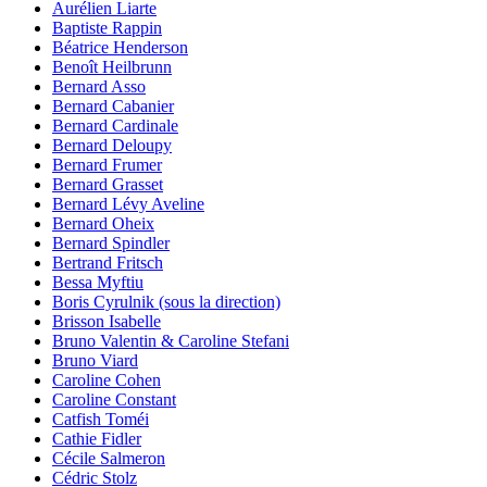
Aurélien Liarte
Baptiste Rappin
Béatrice Henderson
Benoît Heilbrunn
Bernard Asso
Bernard Cabanier
Bernard Cardinale
Bernard Deloupy
Bernard Frumer
Bernard Grasset
Bernard Lévy Aveline
Bernard Oheix
Bernard Spindler
Bertrand Fritsch
Bessa Myftiu
Boris Cyrulnik (sous la direction)
Brisson Isabelle
Bruno Valentin & Caroline Stefani
Bruno Viard
Caroline Cohen
Caroline Constant
Catfish Toméi
Cathie Fidler
Cécile Salmeron
Cédric Stolz