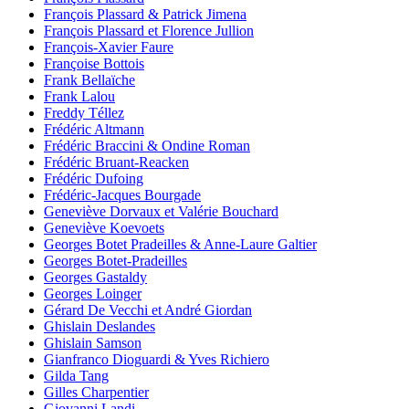
François Plassard & Patrick Jimena
François Plassard et Florence Jullion
François-Xavier Faure
Françoise Bottois
Frank Bellaïche
Frank Lalou
Freddy Téllez
Frédéric Altmann
Frédéric Braccini & Ondine Roman
Frédéric Bruant-Reacken
Frédéric Dufoing
Frédéric-Jacques Bourgade
Geneviève Dorvaux et Valérie Bouchard
Geneviève Koevoets
Georges Botet Pradeilles & Anne-Laure Galtier
Georges Botet-Pradeilles
Georges Gastaldy
Georges Loinger
Gérard De Vecchi et André Giordan
Ghislain Deslandes
Ghislain Samson
Gianfranco Dioguardi & Yves Richiero
Gilda Tang
Gilles Charpentier
Giovanni Landi