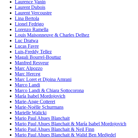
Laurence Vanin
Laurent Dubois
Laurent Vercoustre
Lina Bertola
Lionel Fedrigo
Lorenzo Ramella
Louis Maisonneuve & Charles Delhez
Luc Dratwa
Lucas Favre
Luis-Freddy Tellez
Magali Bourrel-Bouttaz
Manfred Resveur
Marc Alpozzo
Marc Herceg
Marc Loret et Djoina Amrani
Marco Landi
Marco Landi & Chiara Sottocorona
María Isabel Mordojovich
Marie-Ange Cotteret
Marie-Noëlle Schurmans
Marielle Walicki
Mario Paul Ahues Blanchait
Mario Paul Ahues Blanchait & María Isabel Mordojovich
Mario Paul Ahues Blanchait & Neil Finn
Mario Paul Ahues Blanchait & Walid Ben Medjedel