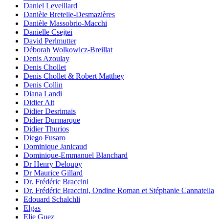
Daniel Leveillard
Danièle Bretelle-Desmazières
Danièle Massobrio-Macchi
Danielle Csejtei
David Perlmutter
Déborah Wolkowicz-Breillat
Denis Azoulay
Denis Chollet
Denis Chollet & Robert Matthey
Denis Collin
Diana Landi
Didier Ait
Didier Desrimais
Didier Durmarque
Didier Thurios
Diego Fusaro
Dominique Janicaud
Dominique-Emmanuel Blanchard
Dr Henry Deloupy
Dr Maurice Gillard
Dr. Frédéric Braccini
Dr. Frédéric Braccini, Ondine Roman et Stéphanie Cannatella
Edouard Schalchli
Elgas
Elie Guez