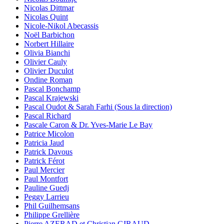
Nicolas Dittmar
Nicolas Quint
Nicole-Nikol Abecassis
Noël Barbichon
Norbert Hillaire
Olivia Bianchi
Olivier Cauly
Olivier Duculot
Ondine Roman
Pascal Bonchamp
Pascal Krajewski
Pascal Oudot & Sarah Farhi (Sous la direction)
Pascal Richard
Pascale Caron & Dr. Yves-Marie Le Bay
Patrice Micolon
Patricia Jaud
Patrick Davous
Patrick Férot
Paul Mercier
Paul Montfort
Pauline Guedj
Peggy Larrieu
Phil Guilhemsans
Philippe Grellière
Pierre AZERAD et Christian GIRAUD