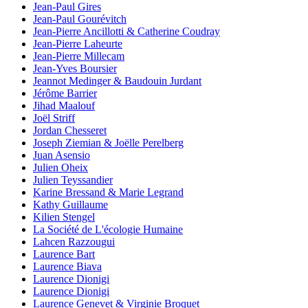
Jean-Paul Gires
Jean-Paul Gourévitch
Jean-Pierre Ancillotti & Catherine Coudray
Jean-Pierre Laheurte
Jean-Pierre Millecam
Jean-Yves Boursier
Jeannot Medinger & Baudouin Jurdant
Jérôme Barrier
Jihad Maalouf
Joël Striff
Jordan Chesseret
Joseph Ziemian & Joëlle Perelberg
Juan Asensio
Julien Oheix
Julien Teyssandier
Karine Bressand & Marie Legrand
Kathy Guillaume
Kilien Stengel
La Société de L'écologie Humaine
Lahcen Razzougui
Laurence Bart
Laurence Biava
Laurence Dionigi
Laurence Dionigi
Laurence Genevet & Virginie Broquet