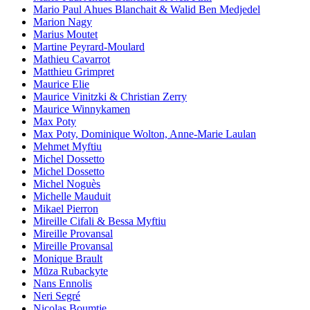
Mario Paul Ahues Blanchait & Walid Ben Medjedel
Marion Nagy
Marius Moutet
Martine Peyrard-Moulard
Mathieu Cavarrot
Matthieu Grimpret
Maurice Elie
Maurice Vinitzki & Christian Zerry
Maurice Winnykamen
Max Poty
Max Poty, Dominique Wolton, Anne-Marie Laulan
Mehmet Myftiu
Michel Dossetto
Michel Dossetto
Michel Noguès
Michelle Mauduit
Mikael Pierron
Mireille Cifali & Bessa Myftiu
Mireille Provansal
Mireille Provansal
Monique Brault
Mūza Rubackyte
Nans Ennolis
Neri Segré
Nicolas Boumtje