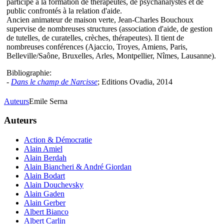
participe à la formation de thérapeutes, de psychanalystes et de
public confrontés à la relation d'aide.
Ancien animateur de maison verte, Jean-Charles Bouchoux
supervise de nombreuses structures (association d'aide, de gestion
de tutelles, de curatelles, crèches, thérapeutes). Il tient de
nombreuses conférences (Ajaccio, Troyes, Amiens, Paris,
Belleville/Saône, Bruxelles, Arles, Montpellier, Nîmes, Lausanne).
Bibliographie:
-
Dans le champ de Narcisse
; Editions Ovadia, 2014
Auteurs
Emile Serna
Auteurs
Action & Démocratie
Alain Amiel
Alain Berdah
Alain Biancheri & André Giordan
Alain Bodart
Alain Douchevsky
Alain Gaden
Alain Gerber
Albert Bianco
Albert Carlin