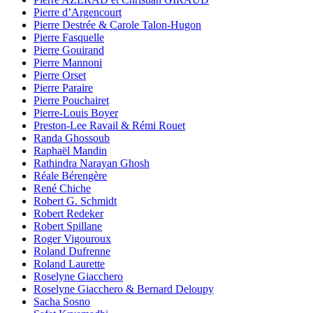
Pierre d’Argencourt
Pierre Destrée & Carole Talon-Hugon
Pierre Fasquelle
Pierre Gouirand
Pierre Mannoni
Pierre Orset
Pierre Paraire
Pierre Pouchairet
Pierre-Louis Boyer
Preston-Lee Ravail & Rémi Rouet
Randa Ghossoub
Raphaël Mandin
Rathindra Narayan Ghosh
Réale Bérengère
René Chiche
Robert G. Schmidt
Robert Redeker
Robert Spillane
Roger Vigouroux
Roland Dufrenne
Roland Laurette
Roselyne Giacchero
Roselyne Giacchero & Bernard Deloupy
Sacha Sosno