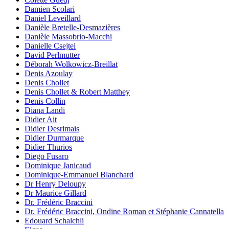
Damien Scolari
Daniel Leveillard
Danièle Bretelle-Desmazières
Danièle Massobrio-Macchi
Danielle Csejtei
David Perlmutter
Déborah Wolkowicz-Breillat
Denis Azoulay
Denis Chollet
Denis Chollet & Robert Matthey
Denis Collin
Diana Landi
Didier Ait
Didier Desrimais
Didier Durmarque
Didier Thurios
Diego Fusaro
Dominique Janicaud
Dominique-Emmanuel Blanchard
Dr Henry Deloupy
Dr Maurice Gillard
Dr. Frédéric Braccini
Dr. Frédéric Braccini, Ondine Roman et Stéphanie Cannatella
Edouard Schalchli