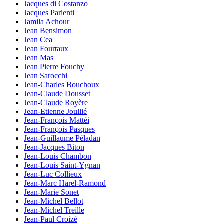
Jacques di Costanzo
Jacques Parienti
Jamila Achour
Jean Bensimon
Jean Cea
Jean Fourtaux
Jean Mas
Jean Pierre Fouchy
Jean Sarocchi
Jean-Charles Bouchoux
Jean-Claude Dousset
Jean-Claude Royère
Jean-Etienne Joullié
Jean-François Mattéi
Jean-François Pasques
Jean-Guillaume Péladan
Jean-Jacques Biton
Jean-Louis Chambon
Jean-Louis Saint-Ygnan
Jean-Luc Collieux
Jean-Marc Harel-Ramond
Jean-Marie Sonet
Jean-Michel Bellot
Jean-Michel Treille
Jean-Paul Croizé