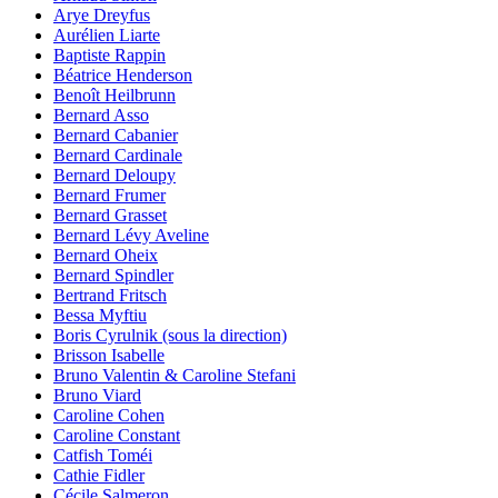
Arye Dreyfus
Aurélien Liarte
Baptiste Rappin
Béatrice Henderson
Benoît Heilbrunn
Bernard Asso
Bernard Cabanier
Bernard Cardinale
Bernard Deloupy
Bernard Frumer
Bernard Grasset
Bernard Lévy Aveline
Bernard Oheix
Bernard Spindler
Bertrand Fritsch
Bessa Myftiu
Boris Cyrulnik (sous la direction)
Brisson Isabelle
Bruno Valentin & Caroline Stefani
Bruno Viard
Caroline Cohen
Caroline Constant
Catfish Toméi
Cathie Fidler
Cécile Salmeron