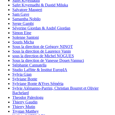
Safet Kryemadhi
Safet Kryemadhi & Dastid Miluka
Salvatore Maugeri
Sam Gave
Samantha Nobilo
Serge Gambi
Séverine Giordan & André Giordan
Simon Eine
Solenne Santoni
Souris Micha
Sous la direction de Grégory NINOT
Sous la direction de Laurence Vanin
sous la direction de Michel NOGUES
Sous la direction de Vanesse Douet-Vannuci
Stéphanie Cannatella
Studio Laffitte & Institut EuropIA
Sylvia Gian
Sylviane Bonte
Sylviane Bonte &Yves Séméria
Sylvie Alémanno-Parrini, Christian Bourret et Olivier
Bachelard
Theodor Paleologu
Thierry Gaudin
Thierry Mutin
Trystan Matthey