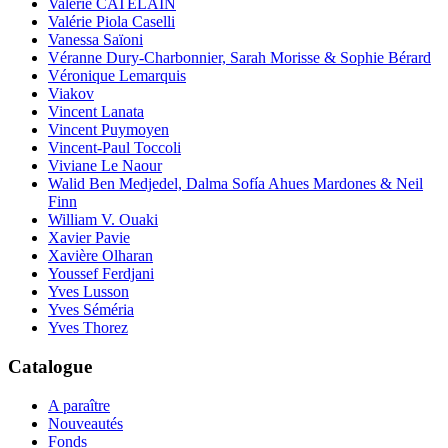
Valérie CATELAIN
Valérie Piola Caselli
Vanessa Saïoni
Véranne Dury-Charbonnier, Sarah Morisse & Sophie Bérard
Véronique Lemarquis
Viakov
Vincent Lanata
Vincent Puymoyen
Vincent-Paul Toccoli
Viviane Le Naour
Walid Ben Medjedel, Dalma Sofía Ahues Mardones & Neil
Finn
William V. Ouaki
Xavier Pavie
Xavière Olharan
Youssef Ferdjani
Yves Lusson
Yves Séméria
Yves Thorez
Catalogue
A paraître
Nouveautés
Fonds