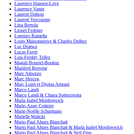
Laurence Hansen-Love
Laurence Vanin
Laurent Dubois
Laurent Vercoustre
Lina Bertola
Lionel Fedrigo
Lorenzo Ramella
Louis Maisonneuve & Charles Delhez
Luc Dratwa
Lucas Favre
Luis-Freddy Tellez
Magali Bourrel-Bouttaz
Manfred Resveur
Marc Alpozzo
Marc Herceg
Marc Loret et Djoina Amrani
Marco Landi
Marco Landi & Chiara Sottocorona
María Isabel Mordojovich
Marie-Ange Cotteret
Marie-Noëlle Schurmans
Marielle Walicki
Mario Paul Ahues Blanchait
Mario Paul Ahues Blanchait & María Isabel Mordojovich
Mario Paul Ahues Blanchait & Neil Finn