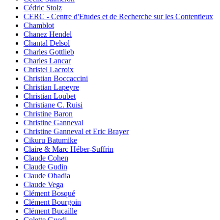
Cédric Stolz
CERC - Centre d'Etudes et de Recherche sur les Contentieux
Chamblot
Chanez Hendel
Chantal Delsol
Charles Gottlieb
Charles Lancar
Christel Lacroix
Christian Boccaccini
Christian Lapeyre
Christian Loubet
Christiane C. Ruisi
Christine Baron
Christine Ganneval
Christine Ganneval et Eric Brayer
Cikuru Batumike
Claire & Marc Héber-Suffrin
Claude Cohen
Claude Gudin
Claude Obadia
Claude Vega
Clément Bosqué
Clément Bourgoin
Clément Bucaille
Colette Guedj