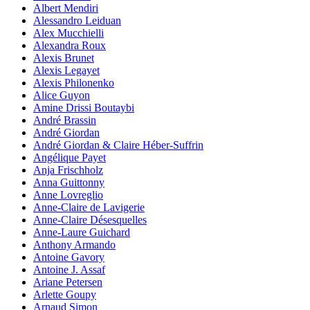
Albert Mendiri
Alessandro Leiduan
Alex Mucchielli
Alexandra Roux
Alexis Brunet
Alexis Legayet
Alexis Philonenko
Alice Guyon
Amine Drissi Boutaybi
André Brassin
André Giordan
André Giordan & Claire Héber-Suffrin
Angélique Payet
Anja Frischholz
Anna Guittonny
Anne Lovreglio
Anne-Claire de Lavigerie
Anne-Claire Désesquelles
Anne-Laure Guichard
Anthony Armando
Antoine Gavory
Antoine J. Assaf
Ariane Petersen
Arlette Goupy
Arnaud Simon