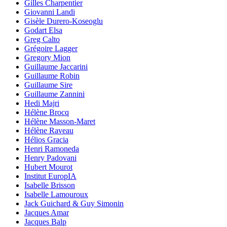
Gilles Charpentier
Giovanni Landi
Gisèle Durero-Koseoglu
Godart Elsa
Greg Calto
Grégoire Lagger
Gregory Mion
Guillaume Jaccarini
Guillaume Robin
Guillaume Sire
Guillaume Zannini
Hedi Majri
Hélène Brocq
Hélène Masson-Maret
Hélène Raveau
Hélios Gracia
Henri Ramoneda
Henry Padovani
Hubert Mourot
Institut EuropIA
Isabelle Brisson
Isabelle Lamouroux
Jack Guichard & Guy Simonin
Jacques Amar
Jacques Balp