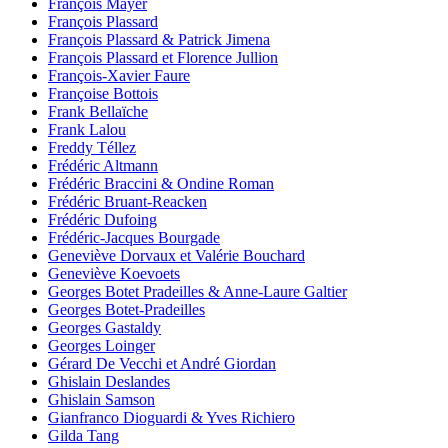
François Mayer
François Plassard
François Plassard & Patrick Jimena
François Plassard et Florence Jullion
François-Xavier Faure
Françoise Bottois
Frank Bellaïche
Frank Lalou
Freddy Téllez
Frédéric Altmann
Frédéric Braccini & Ondine Roman
Frédéric Bruant-Reacken
Frédéric Dufoing
Frédéric-Jacques Bourgade
Geneviève Dorvaux et Valérie Bouchard
Geneviève Koevoets
Georges Botet Pradeilles & Anne-Laure Galtier
Georges Botet-Pradeilles
Georges Gastaldy
Georges Loinger
Gérard De Vecchi et André Giordan
Ghislain Deslandes
Ghislain Samson
Gianfranco Dioguardi & Yves Richiero
Gilda Tang