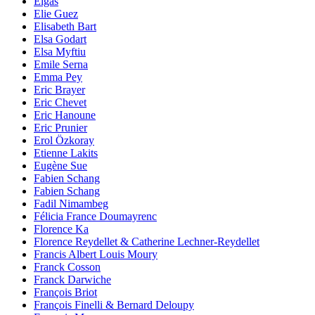
Elgas
Elie Guez
Elisabeth Bart
Elsa Godart
Elsa Myftiu
Emile Serna
Emma Pey
Eric Brayer
Eric Chevet
Eric Hanoune
Eric Prunier
Erol Özkoray
Etienne Lakits
Eugène Sue
Fabien Schang
Fabien Schang
Fadil Nimambeg
Félicia France Doumayrenc
Florence Ka
Florence Reydellet & Catherine Lechner-Reydellet
Francis Albert Louis Moury
Franck Cosson
Franck Darwiche
François Briot
François Finelli & Bernard Deloupy