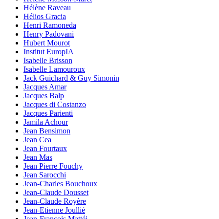
Hélène Raveau
Hélios Gracia
Henri Ramoneda
Henry Padovani
Hubert Mourot
Institut EuropIA
Isabelle Brisson
Isabelle Lamouroux
Jack Guichard & Guy Simonin
Jacques Amar
Jacques Balp
Jacques di Costanzo
Jacques Parienti
Jamila Achour
Jean Bensimon
Jean Cea
Jean Fourtaux
Jean Mas
Jean Pierre Fouchy
Jean Sarocchi
Jean-Charles Bouchoux
Jean-Claude Dousset
Jean-Claude Royère
Jean-Etienne Joullié
Jean-François Mattéi