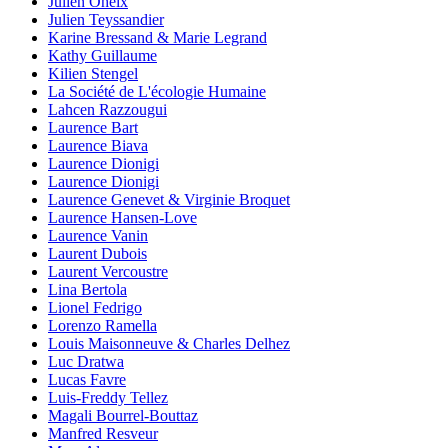
Julien Oheix
Julien Teyssandier
Karine Bressand & Marie Legrand
Kathy Guillaume
Kilien Stengel
La Société de L'écologie Humaine
Lahcen Razzougui
Laurence Bart
Laurence Biava
Laurence Dionigi
Laurence Dionigi
Laurence Genevet & Virginie Broquet
Laurence Hansen-Love
Laurence Vanin
Laurent Dubois
Laurent Vercoustre
Lina Bertola
Lionel Fedrigo
Lorenzo Ramella
Louis Maisonneuve & Charles Delhez
Luc Dratwa
Lucas Favre
Luis-Freddy Tellez
Magali Bourrel-Bouttaz
Manfred Resveur