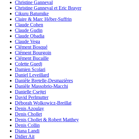
Christine Ganneval
Christine Ganneval et Eric Brayer
Cikuru Batumike
Claire & Marc Héber-Suffrin
Claude Cohen
Claude Gudin
Claude Obadia
Claude Vega
Clément Bosqué
Clément Bourgoin
Clément Bucaille
Colette Guedj
Damien Scolari
Daniel Leveillard
Danièle Bretelle-Desmazières
Danièle Massobrio-Macchi
Danielle Csejtei
David Perlmutter
Déborah Wolkowicz-Breillat
Denis Azoulay
Denis Chollet
Denis Chollet & Robert Matthey
Denis Collin
Diana Landi
Didier Ait