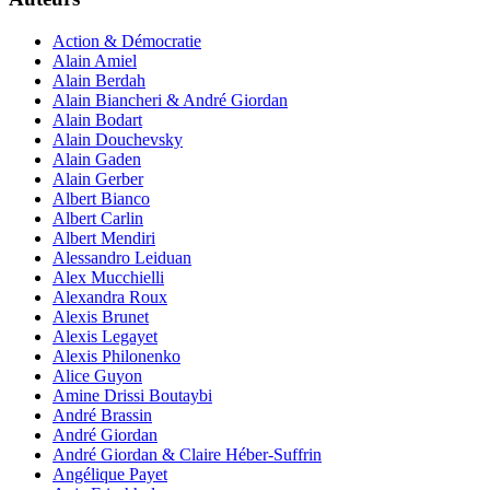
Action & Démocratie
Alain Amiel
Alain Berdah
Alain Biancheri & André Giordan
Alain Bodart
Alain Douchevsky
Alain Gaden
Alain Gerber
Albert Bianco
Albert Carlin
Albert Mendiri
Alessandro Leiduan
Alex Mucchielli
Alexandra Roux
Alexis Brunet
Alexis Legayet
Alexis Philonenko
Alice Guyon
Amine Drissi Boutaybi
André Brassin
André Giordan
André Giordan & Claire Héber-Suffrin
Angélique Payet