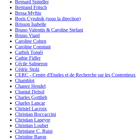
Bernard Spindler
Bertrand Fritsch
Bessa Myftiu
Boris Cyrulnik (sous la direction)
Brisson Isabelle
Bruno Valentin & Caroline Stefani
Bruno Viard
Caroline Cohen
Caroline Constant
Catfish Toméi
Cathie Fidler
Cécile Salmeron
Cédric Stolz
CERC - Centre d'Etudes et de Recherche sur les Contentieux
Chamblot
Chanez Hendel
Chantal Delsol
Charles Gottlieb
Charles Lancar
Christel Lacroix
Christian Boccaccini
Christian Lapeyre
Christian Loubet
Christiane C. Ruisi
Christine Baron