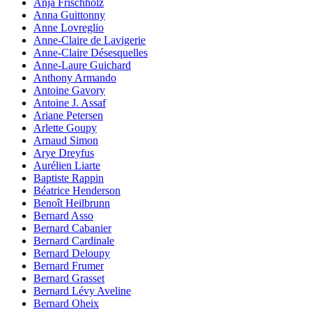
Anja Frischholz
Anna Guittonny
Anne Lovreglio
Anne-Claire de Lavigerie
Anne-Claire Désesquelles
Anne-Laure Guichard
Anthony Armando
Antoine Gavory
Antoine J. Assaf
Ariane Petersen
Arlette Goupy
Arnaud Simon
Arye Dreyfus
Aurélien Liarte
Baptiste Rappin
Béatrice Henderson
Benoît Heilbrunn
Bernard Asso
Bernard Cabanier
Bernard Cardinale
Bernard Deloupy
Bernard Frumer
Bernard Grasset
Bernard Lévy Aveline
Bernard Oheix