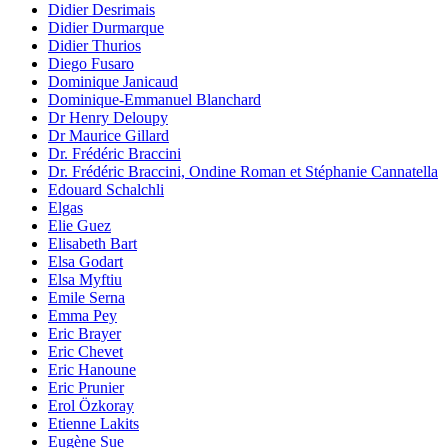
Didier Desrimais
Didier Durmarque
Didier Thurios
Diego Fusaro
Dominique Janicaud
Dominique-Emmanuel Blanchard
Dr Henry Deloupy
Dr Maurice Gillard
Dr. Frédéric Braccini
Dr. Frédéric Braccini, Ondine Roman et Stéphanie Cannatella
Edouard Schalchli
Elgas
Elie Guez
Elisabeth Bart
Elsa Godart
Elsa Myftiu
Emile Serna
Emma Pey
Eric Brayer
Eric Chevet
Eric Hanoune
Eric Prunier
Erol Özkoray
Etienne Lakits
Eugène Sue