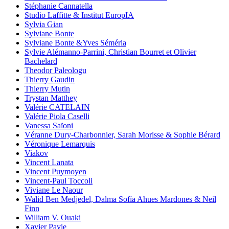
Stéphanie Cannatella
Studio Laffitte & Institut EuropIA
Sylvia Gian
Sylviane Bonte
Sylviane Bonte &Yves Séméria
Sylvie Alémanno-Parrini, Christian Bourret et Olivier
Bachelard
Theodor Paleologu
Thierry Gaudin
Thierry Mutin
Trystan Matthey
Valérie CATELAIN
Valérie Piola Caselli
Vanessa Saïoni
Véranne Dury-Charbonnier, Sarah Morisse & Sophie Bérard
Véronique Lemarquis
Viakov
Vincent Lanata
Vincent Puymoyen
Vincent-Paul Toccoli
Viviane Le Naour
Walid Ben Medjedel, Dalma Sofía Ahues Mardones & Neil
Finn
William V. Ouaki
Xavier Pavie