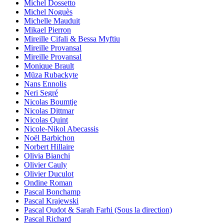
Michel Dossetto
Michel Noguès
Michelle Mauduit
Mikael Pierron
Mireille Cifali & Bessa Myftiu
Mireille Provansal
Mireille Provansal
Monique Brault
Mūza Rubackyte
Nans Ennolis
Neri Segré
Nicolas Boumtje
Nicolas Dittmar
Nicolas Quint
Nicole-Nikol Abecassis
Noël Barbichon
Norbert Hillaire
Olivia Bianchi
Olivier Cauly
Olivier Duculot
Ondine Roman
Pascal Bonchamp
Pascal Krajewski
Pascal Oudot & Sarah Farhi (Sous la direction)
Pascal Richard