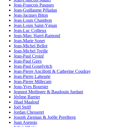
Jean-François Pasques
Jean-Guillaume Péladan
Jean-Jacques Biton
Jean-Louis Chambon
Jean-Louis Saint-Ygnan
Jean-Luc Collieux
Jean-Marc Harel-Ramond
Jean-Marie Sonet
Jean-Michel Bellot
Jean-Michel Treille
Jean-Paul Croizé
Jean-Paul Gires
Jean-Paul Gourévitch
Jean-Pierre Ancillotti & Catherine Coudray
Jean-Pierre Laheurte
Jean-Pierre Millecam
Jean-Yves Boursier
Jeannot Medinger & Baudouin Jurdant
Jérôme Barrier
Jihad Maalouf
Joël Striff
Jordan Chesseret
Joseph Ziemian & Joëlle Perelberg
Juan Asensio