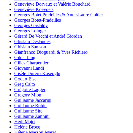
Geneviève Dorvaux et Valérie Bouchard
Geneviève Koevoets
Georges Botet Pradeilles & Anne-Laure Galtier
Georges Botet-Pradeilles
Georges Gastaldy
Georges Loinger
Gérard De Vecchi et André Giordan
Ghislain Deslandes
Ghislain Samson
Gianfranco Dioguardi & Yves Richiero
Gilda Tang
Gilles Charpentier
Giovanni Landi
Gisèle Durero-Koseoglu
Godart Elsa
Greg Calto
Grégoire Lagger
Gregory Mion
Guillaume Jaccarini
Guillaume Robin
Guillaume Sire
Guillaume Zannini
Hedi Majri
Hélène Brocq
Hélène Masson-Maret