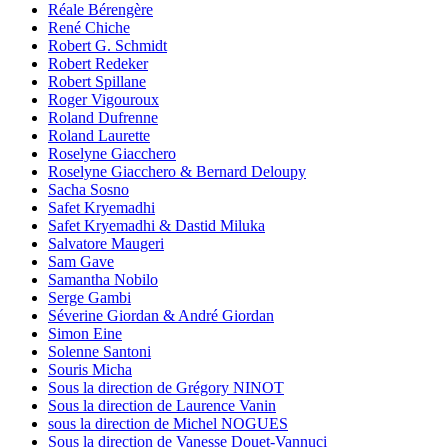
Réale Bérengère
René Chiche
Robert G. Schmidt
Robert Redeker
Robert Spillane
Roger Vigouroux
Roland Dufrenne
Roland Laurette
Roselyne Giacchero
Roselyne Giacchero & Bernard Deloupy
Sacha Sosno
Safet Kryemadhi
Safet Kryemadhi & Dastid Miluka
Salvatore Maugeri
Sam Gave
Samantha Nobilo
Serge Gambi
Séverine Giordan & André Giordan
Simon Eine
Solenne Santoni
Souris Micha
Sous la direction de Grégory NINOT
Sous la direction de Laurence Vanin
sous la direction de Michel NOGUES
Sous la direction de Vanesse Douet-Vannuci