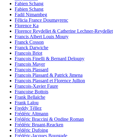
Fabien Schang
Fabien Schang
Fadil Nimambeg
Félicia France Doumayrenc
Florence Ka
Florence Reydellet & Catherine Lechner-Reydellet
Francis Albert Louis Moury
Franck Cosson
Franck Darwiche
François Briot
François Finelli & Bernard Deloupy
François Mayer
François Plassard
François Plassard & Patrick Jimena
François Plassard et Florence Jullion
François-Xavier Faure
Françoise Bottois
Frank Bellaïche
Frank Lalou
Freddy Téllez
Frédéric Altmann
Frédéric Braccini & Ondine Roman
Frédéric Bruant-Reacken
Frédéric Dufoing
Frédéric-Jacques Bourgade