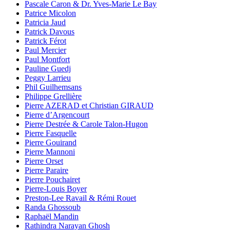
Pascale Caron & Dr. Yves-Marie Le Bay
Patrice Micolon
Patricia Jaud
Patrick Davous
Patrick Férot
Paul Mercier
Paul Montfort
Pauline Guedj
Peggy Larrieu
Phil Guilhemsans
Philippe Grellière
Pierre AZERAD et Christian GIRAUD
Pierre d’Argencourt
Pierre Destrée & Carole Talon-Hugon
Pierre Fasquelle
Pierre Gouirand
Pierre Mannoni
Pierre Orset
Pierre Paraire
Pierre Pouchairet
Pierre-Louis Boyer
Preston-Lee Ravail & Rémi Rouet
Randa Ghossoub
Raphaël Mandin
Rathindra Narayan Ghosh