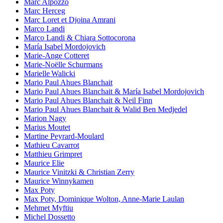
Marc Alpozzo
Marc Herceg
Marc Loret et Djoina Amrani
Marco Landi
Marco Landi & Chiara Sottocorona
María Isabel Mordojovich
Marie-Ange Cotteret
Marie-Noëlle Schurmans
Marielle Walicki
Mario Paul Ahues Blanchait
Mario Paul Ahues Blanchait & María Isabel Mordojovich
Mario Paul Ahues Blanchait & Neil Finn
Mario Paul Ahues Blanchait & Walid Ben Medjedel
Marion Nagy
Marius Moutet
Martine Peyrard-Moulard
Mathieu Cavarrot
Matthieu Grimpret
Maurice Elie
Maurice Vinitzki & Christian Zerry
Maurice Winnykamen
Max Poty
Max Poty, Dominique Wolton, Anne-Marie Laulan
Mehmet Myftiu
Michel Dossetto