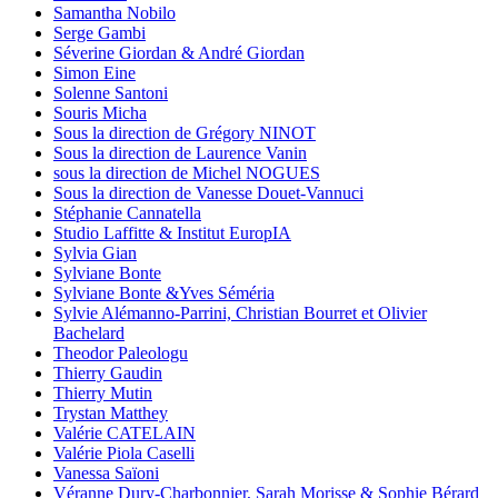
Samantha Nobilo
Serge Gambi
Séverine Giordan & André Giordan
Simon Eine
Solenne Santoni
Souris Micha
Sous la direction de Grégory NINOT
Sous la direction de Laurence Vanin
sous la direction de Michel NOGUES
Sous la direction de Vanesse Douet-Vannuci
Stéphanie Cannatella
Studio Laffitte & Institut EuropIA
Sylvia Gian
Sylviane Bonte
Sylviane Bonte &Yves Séméria
Sylvie Alémanno-Parrini, Christian Bourret et Olivier
Bachelard
Theodor Paleologu
Thierry Gaudin
Thierry Mutin
Trystan Matthey
Valérie CATELAIN
Valérie Piola Caselli
Vanessa Saïoni
Véranne Dury-Charbonnier, Sarah Morisse & Sophie Bérard