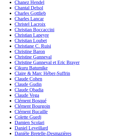
Chanez Hendel
Chantal Delsol
Charles Gottlieb
Charles Lancar
Christel Lacroix
Christian Boccaccini
Christian Lapeyre
Christian Loubet
Christiane C. Ruisi
Christine Baron
Christine Ganneval
Christine Ganneval et Eric Brayer
Cikuru Batumike
Claire & Marc Héber-Suffrin
Claude Cohen
Claude Gudin
Claude Obadia
Claude Vega
Clément Bosqué
Clément Bourgoin
Clément Bucaille
Colette Guedj
Damien Scolari
Daniel Leveillard
Danièle Bretelle-Desmazières