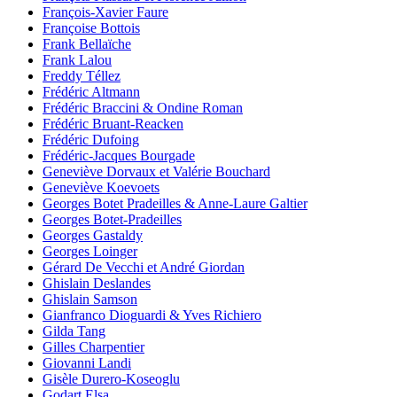
François-Xavier Faure
Françoise Bottois
Frank Bellaïche
Frank Lalou
Freddy Téllez
Frédéric Altmann
Frédéric Braccini & Ondine Roman
Frédéric Bruant-Reacken
Frédéric Dufoing
Frédéric-Jacques Bourgade
Geneviève Dorvaux et Valérie Bouchard
Geneviève Koevoets
Georges Botet Pradeilles & Anne-Laure Galtier
Georges Botet-Pradeilles
Georges Gastaldy
Georges Loinger
Gérard De Vecchi et André Giordan
Ghislain Deslandes
Ghislain Samson
Gianfranco Dioguardi & Yves Richiero
Gilda Tang
Gilles Charpentier
Giovanni Landi
Gisèle Durero-Koseoglu
Godart Elsa