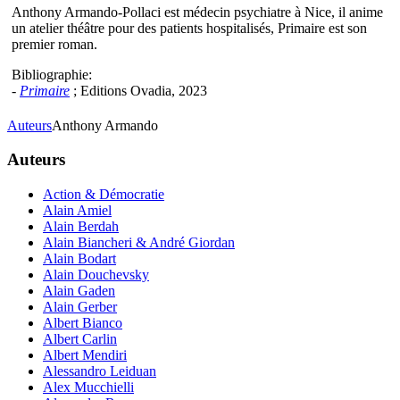
Anthony Armando-Pollaci est médecin psychiatre à Nice, il anime
un atelier théâtre pour des patients hospitalisés, Primaire est son
premier roman.
Bibliographie:
-
Primaire
; Editions Ovadia, 2023
Auteurs
Anthony Armando
Auteurs
Action & Démocratie
Alain Amiel
Alain Berdah
Alain Biancheri & André Giordan
Alain Bodart
Alain Douchevsky
Alain Gaden
Alain Gerber
Albert Bianco
Albert Carlin
Albert Mendiri
Alessandro Leiduan
Alex Mucchielli