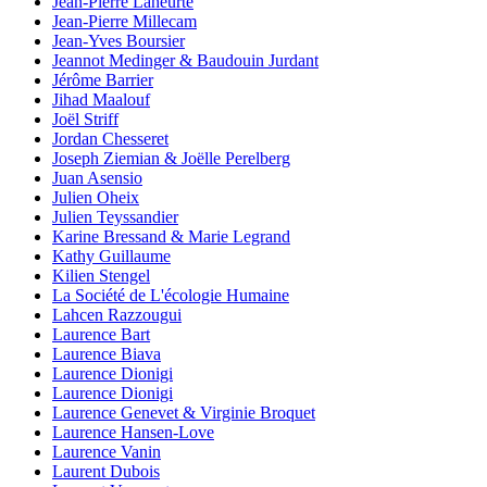
Jean-Pierre Laheurte
Jean-Pierre Millecam
Jean-Yves Boursier
Jeannot Medinger & Baudouin Jurdant
Jérôme Barrier
Jihad Maalouf
Joël Striff
Jordan Chesseret
Joseph Ziemian & Joëlle Perelberg
Juan Asensio
Julien Oheix
Julien Teyssandier
Karine Bressand & Marie Legrand
Kathy Guillaume
Kilien Stengel
La Société de L'écologie Humaine
Lahcen Razzougui
Laurence Bart
Laurence Biava
Laurence Dionigi
Laurence Dionigi
Laurence Genevet & Virginie Broquet
Laurence Hansen-Love
Laurence Vanin
Laurent Dubois