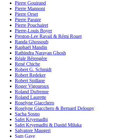
Pierre Gouirand
Pierre Mannoni
Pierre Orset
Pierre Paraire
Pierre Pouchairet
Pierre-Louis Boyer
Preston-Lee Ravail & Rémi Rouet
Randa Ghossoub
Raphaël Mandin
Rathindra Narayan Ghosh
Réale Bérengère
René Chiche
Robert G. Schmidt
Robert Redeker
Robert Spillane
Roger Vigouroux
Roland Dufrenne
Roland Laurette
Roselyne Giacchero
Roselyne Giacchero & Bernard Deloupy
Sacha Sosno
Safet Kryemadhi
Safet Kryemadhi & Dastid Miluka
Salvatore Maugeri
Sam Gave