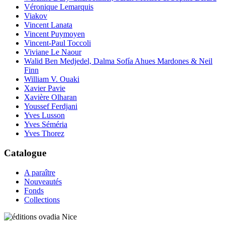
Véronique Lemarquis
Viakov
Vincent Lanata
Vincent Puymoyen
Vincent-Paul Toccoli
Viviane Le Naour
Walid Ben Medjedel, Dalma Sofía Ahues Mardones & Neil
Finn
William V. Ouaki
Xavier Pavie
Xavière Olharan
Youssef Ferdjani
Yves Lusson
Yves Séméria
Yves Thorez
Catalogue
A paraître
Nouveautés
Fonds
Collections