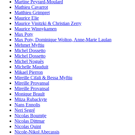
Martine Peyrard-Moulard
Mathieu Cavarrot
Matthieu Grimpret
Maurice Elie
Maurice Vinitzki & Christian Zerry
Maurice Winnykamen
Max Poty
Max Poty, Dominique Wolton, Anne-Marie Laulan
Mehmet Myftiu
Michel Dossetto
Michel Dossetto
Michel Noguès
Michelle Mauduit
Mikael Pierron
Mireille Cifali & Bessa Myftiu
Mireille Provansal
Mireille Provansal
Monique Brault
Mūza Rubackyte
Nans Ennolis
Neri Segré
Nicolas Boumtje
Nicolas Dittmar
Nicolas Quint
Nicole-Nikol Abecassis