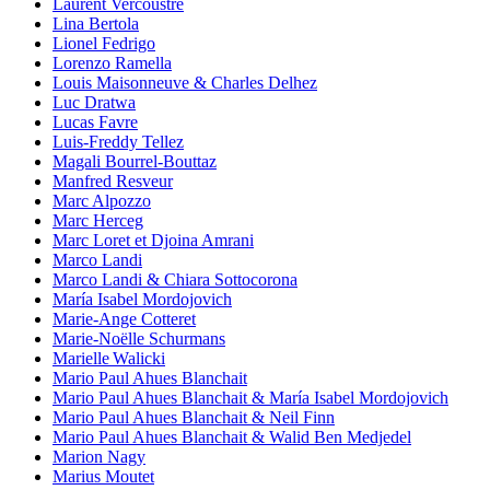
Laurent Vercoustre
Lina Bertola
Lionel Fedrigo
Lorenzo Ramella
Louis Maisonneuve & Charles Delhez
Luc Dratwa
Lucas Favre
Luis-Freddy Tellez
Magali Bourrel-Bouttaz
Manfred Resveur
Marc Alpozzo
Marc Herceg
Marc Loret et Djoina Amrani
Marco Landi
Marco Landi & Chiara Sottocorona
María Isabel Mordojovich
Marie-Ange Cotteret
Marie-Noëlle Schurmans
Marielle Walicki
Mario Paul Ahues Blanchait
Mario Paul Ahues Blanchait & María Isabel Mordojovich
Mario Paul Ahues Blanchait & Neil Finn
Mario Paul Ahues Blanchait & Walid Ben Medjedel
Marion Nagy
Marius Moutet