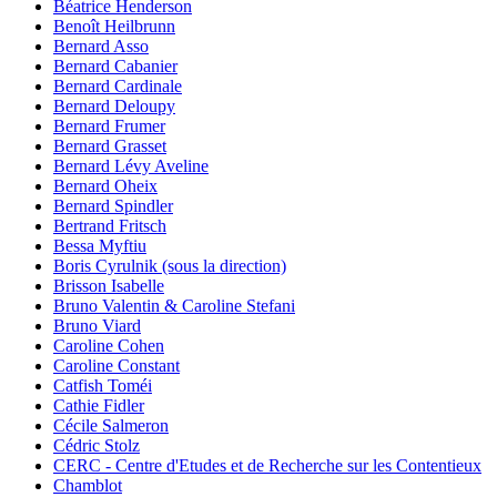
Béatrice Henderson
Benoît Heilbrunn
Bernard Asso
Bernard Cabanier
Bernard Cardinale
Bernard Deloupy
Bernard Frumer
Bernard Grasset
Bernard Lévy Aveline
Bernard Oheix
Bernard Spindler
Bertrand Fritsch
Bessa Myftiu
Boris Cyrulnik (sous la direction)
Brisson Isabelle
Bruno Valentin & Caroline Stefani
Bruno Viard
Caroline Cohen
Caroline Constant
Catfish Toméi
Cathie Fidler
Cécile Salmeron
Cédric Stolz
CERC - Centre d'Etudes et de Recherche sur les Contentieux
Chamblot