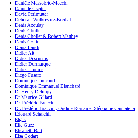
Danièle Massobrio-Macchi
Danielle Csejtei
David Perlmutter
Déborah Wolkowicz-Breillat
Denis Azoulay
Denis Chollet
Denis Chollet & Robert Matthey
Denis Collin
Diana Landi
Didier Ait
Didier Desrimais
Didier Durmarque
Didier Thurios
Diego Fusaro
Dominique Janicaud
Dominique-Emmanuel Blanchard
Dr Henry Deloupy
Dr Maurice Gillard
Dr. Frédéric Braccini
Dr. Frédéric Braccini, Ondine Roman et Stéphanie Cannatella
Edouard Schalchli
Elgas
Elie Guez
Elisabeth Bart
Elsa Godart