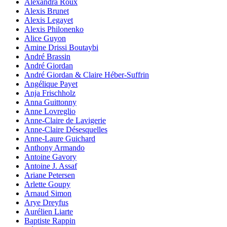
Alexandra Roux
Alexis Brunet
Alexis Legayet
Alexis Philonenko
Alice Guyon
Amine Drissi Boutaybi
André Brassin
André Giordan
André Giordan & Claire Héber-Suffrin
Angélique Payet
Anja Frischholz
Anna Guittonny
Anne Lovreglio
Anne-Claire de Lavigerie
Anne-Claire Désesquelles
Anne-Laure Guichard
Anthony Armando
Antoine Gavory
Antoine J. Assaf
Ariane Petersen
Arlette Goupy
Arnaud Simon
Arye Dreyfus
Aurélien Liarte
Baptiste Rappin