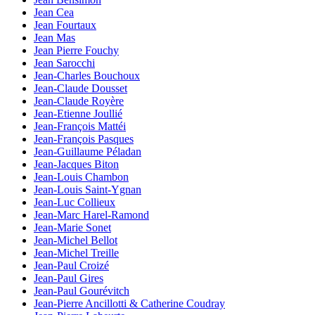
Jean Cea
Jean Fourtaux
Jean Mas
Jean Pierre Fouchy
Jean Sarocchi
Jean-Charles Bouchoux
Jean-Claude Dousset
Jean-Claude Royère
Jean-Etienne Joullié
Jean-François Mattéi
Jean-François Pasques
Jean-Guillaume Péladan
Jean-Jacques Biton
Jean-Louis Chambon
Jean-Louis Saint-Ygnan
Jean-Luc Collieux
Jean-Marc Harel-Ramond
Jean-Marie Sonet
Jean-Michel Bellot
Jean-Michel Treille
Jean-Paul Croizé
Jean-Paul Gires
Jean-Paul Gourévitch
Jean-Pierre Ancillotti & Catherine Coudray