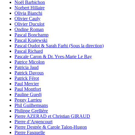
Noël Barbichon
Norbert Hillaire
Olivia Bianchi
Olivier Cauly
Olivier Duculot
Ondine Roman
Pascal Bonchamp
Pascal Krajewski
Pascal Oudot & Sarah Farhi (Sous la direction)
Pascal Richard
Pascale Caron & Dr. Yves-Marie Le Bay
Patrice Micolon
Patricia Jaud
Patrick Davous
Patrick Férot
Paul Mercier
Paul Montfort
Pauline Guedj
Peggy Larrieu
Phil Guilhemsans
Philippe Grellière
Pierre AZERAD et Christian GIRAUD
Pierre d’Argencourt
Pierre Destrée & Carole Talon-Hugon
Pierre Fasquelle