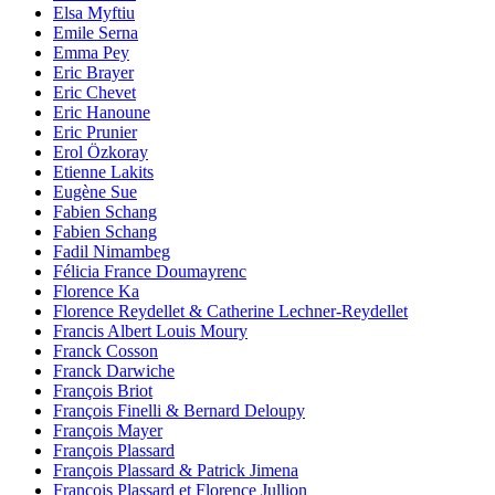
Elsa Myftiu
Emile Serna
Emma Pey
Eric Brayer
Eric Chevet
Eric Hanoune
Eric Prunier
Erol Özkoray
Etienne Lakits
Eugène Sue
Fabien Schang
Fabien Schang
Fadil Nimambeg
Félicia France Doumayrenc
Florence Ka
Florence Reydellet & Catherine Lechner-Reydellet
Francis Albert Louis Moury
Franck Cosson
Franck Darwiche
François Briot
François Finelli & Bernard Deloupy
François Mayer
François Plassard
François Plassard & Patrick Jimena
François Plassard et Florence Jullion