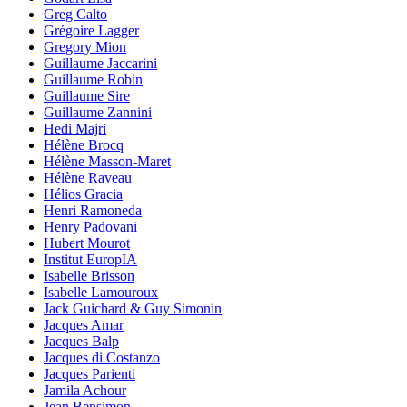
Greg Calto
Grégoire Lagger
Gregory Mion
Guillaume Jaccarini
Guillaume Robin
Guillaume Sire
Guillaume Zannini
Hedi Majri
Hélène Brocq
Hélène Masson-Maret
Hélène Raveau
Hélios Gracia
Henri Ramoneda
Henry Padovani
Hubert Mourot
Institut EuropIA
Isabelle Brisson
Isabelle Lamouroux
Jack Guichard & Guy Simonin
Jacques Amar
Jacques Balp
Jacques di Costanzo
Jacques Parienti
Jamila Achour
Jean Bensimon