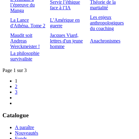
Servir l’éthique
Théorie de la
l’épreuve du
face à l’IA
martialité
Manga
Les enjeux
La Lance
L’Amérique en
anthropologiques
d'Athéna. Tome 2
guerre
du coaching
Maudit soit
Jacques Viard,
Andreas
lettres d'un jeune
Anachronismes
Werckmeister !
homme
La philosophie
survivaliste
Page 1 sur 3
1
2
3
Catalogue
A paraître
Nouveautés
Fonds