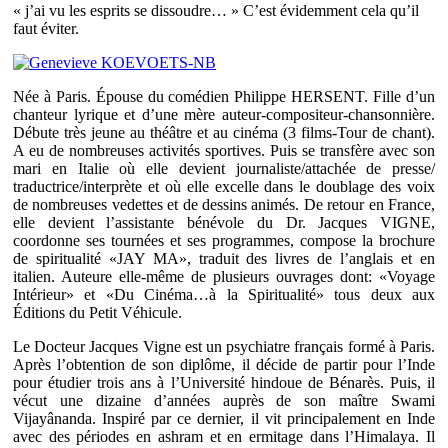
« j’ai vu les esprits se dissoudre… » C’est évidemment cela qu’il
faut éviter.
Née à Paris. Épouse du comédien Philippe HERSENT. Fille d’un
chanteur lyrique et d’une mère auteur-compositeur-chansonnière.
Débute très jeune au théâtre et au cinéma (3 films-Tour de chant).
A eu de nombreuses activités sportives. Puis se transfère avec son
mari en Italie où elle devient journaliste/attachée de presse/
traductrice/interprète et où elle excelle dans le doublage des voix
de nombreuses vedettes et de dessins animés. De retour en France,
elle devient l’assistante bénévole du Dr. Jacques VIGNE,
coordonne ses tournées et ses programmes, compose la brochure
de spiritualité «JAY MA», traduit des livres de l’anglais et en
italien. Auteure elle-même de plusieurs ouvrages dont: «Voyage
Intérieur» et «Du Cinéma…à la Spiritualité» tous deux aux
Éditions du Petit Véhicule.
Le Docteur Jacques Vigne est un psychiatre français formé à Paris.
Après l’obtention de son diplôme, il décide de partir pour l’Inde
pour étudier trois ans à l’Université hindoue de Bénarès. Puis, il
vécut une dizaine d’années auprès de son maître Swami
Vijayânanda. Inspiré par ce dernier, il vit principalement en Inde
avec des périodes en ashram et en ermitage dans l’Himalaya. Il