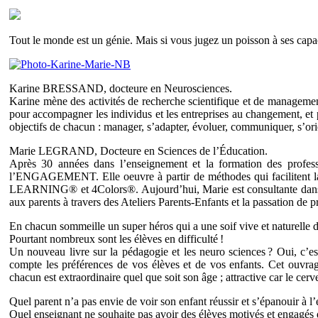
Tout le monde est un génie. Mais si vous jugez un poisson à ses capacit
Karine BRESSAND, docteure en Neurosciences.
Karine mène des activités de recherche scientifique et de management
pour accompagner les individus et les entreprises au changement, et p
objectifs de chacun : manager, s’adapter, évoluer, communiquer, s’ori
Marie LEGRAND, Docteure en Sciences de l’Éducation.
Après 30 années dans l’enseignement et la formation des profess
l’ENGAGEMENT. Elle oeuvre à partir de méthodes qui facilitent 
LEARNING® et 4Colors®. Aujourd’hui, Marie est consultante dans les
aux parents à travers des Ateliers Parents-Enfants et la passation de 
En chacun sommeille un super héros qui a une soif vive et naturelle 
Pourtant nombreux sont les élèves en difficulté !
Un nouveau livre sur la pédagogie et les neuro sciences ? Oui, c’es
compte les préférences de vos élèves et de vos enfants. Cet ouvra
chacun est extraordinaire quel que soit son âge ; attractive car le ce
Quel parent n’a pas envie de voir son enfant réussir et s’épanouir à l’
Quel enseignant ne souhaite pas avoir des élèves motivés et engagés 