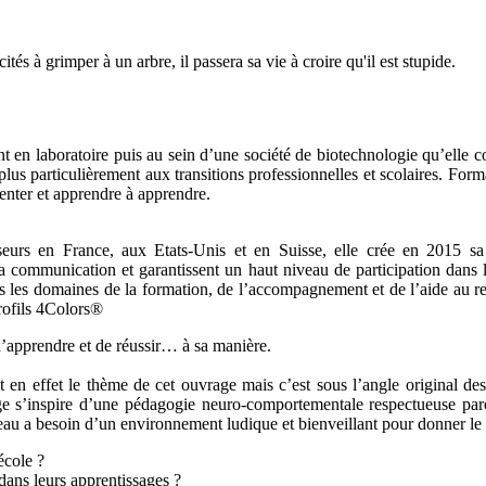
és à grimper à un arbre, il passera sa vie à croire qu'il est stupide.
 en laboratoire puis au sein d’une société de biotechnologie qu’elle c
lus particulièrement aux transitions professionnelles et scolaires. Forma
enter et apprendre à apprendre.
eurs en France, aux Etats-Unis et en Suisse, elle crée en 2015 s
la communication et garantissent un haut niveau de participation
 domaines de la formation, de l’accompagnement et de l’aide au recru
profils 4Colors®
d’apprendre et de réussir… à sa manière.
t en effet le thème de cet ouvrage mais c’est sous l’angle original d
ge s’inspire d’une pédagogie neuro-comportementale respectueuse par
rveau a besoin d’un environnement ludique et bienveillant pour donner le 
école ?
dans leurs apprentissages ?