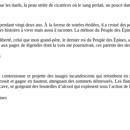
ar les dards, la peau striée de cicatrices où le sang perlait, un pouce da
endant vingt deux ans. À la faveur de soirées étoilées, il a croisé des 
es histoires à vivre mais aussi à raconter. La métisse du Peuple des Épi
 liberté, celui que mon grand-père, le dernier roi du Peuple des Épines, 
aux pages de légendes dont la voix me poursuivait, ces parents des deux 
.
e contorsionne et projette des nuages incandescents qui retombent en p
grossit et gagne en hauteur, atteignant des sommets démesurés. Les fl
ave, se gorgeant des bouteilles d’alcool qui explosent sous l’action de 
ines