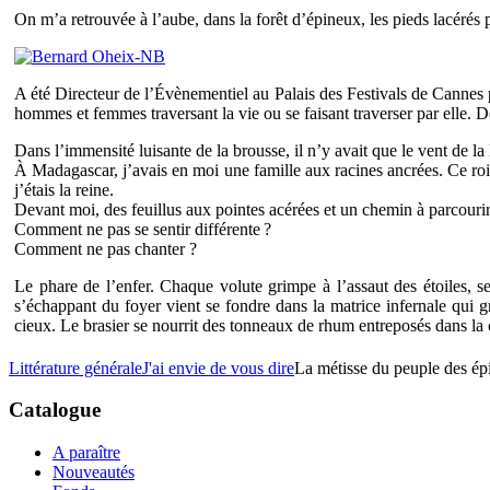
On m’a retrouvée à l’aube, dans la forêt d’épineux, les pieds lacérés p
A été Directeur de l’Évènementiel au Palais des Festivals de Cannes p
hommes et femmes traversant la vie ou se faisant traverser par elle. D
Dans l’immensité luisante de la brousse, il n’y avait que le vent de la
À Madagascar, j’avais en moi une famille aux racines ancrées. Ce roi 
j’étais la reine.
Devant moi, des feuillus aux pointes acérées et un chemin à parcourir
Comment ne pas se sentir différente ?
Comment ne pas chanter ?
Le phare de l’enfer. Chaque volute grimpe à l’assaut des étoiles, s
s’échappant du foyer vient se fondre dans la matrice infernale qui 
cieux. Le brasier se nourrit des tonneaux de rhum entreposés dans la c
Littérature générale
J'ai envie de vous dire
La métisse du peuple des ép
Catalogue
A paraître
Nouveautés