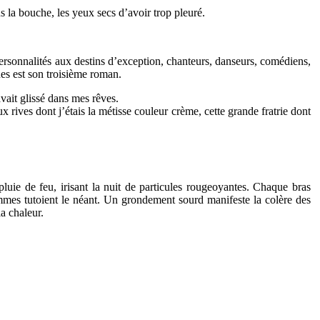
ns la bouche, les yeux secs d’avoir trop pleuré.
personnalités aux destins d’exception, chanteurs, danseurs, comédiens,
nes est son troisième roman.
avait glissé dans mes rêves.
rives dont j’étais la métisse couleur crème, cette grande fratrie dont
luie de feu, irisant la nuit de particules rougeoyantes. Chaque bras
ammes tutoient le néant. Un grondement sourd manifeste la colère des
la chaleur.