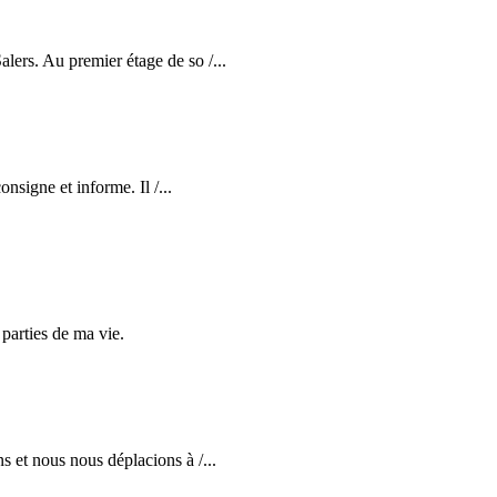
lers. Au premier étage de so /...
nsigne et informe. Il /...
parties de ma vie.
s et nous nous déplacions à /...