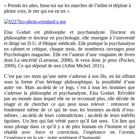
« Prends tes ailes, hisse-toi sur les marches de l’infini et déploie à
pleine voix, le rire qui est en toi ».
Elsa Godart est philosophe et psychanalyste. Docteur en
philosophie et docteur en psychologie, elle enseigne à l’université
et dirige un D.U. d’éthique médicale. Elle pratique la psychanalyse
en cabinet et critique, chaque mois, de nombreux ouvrages pour
Psychologies magazine. Elle est l’auteur d’une vingtaine de livres
dont La sincérité (Larousse, 2008), Je veux donc je peux (Pocket,
2009), Ce qui dépend de moi (Albin Michel, 2011).
C’est par ces mots qu’une mère s’adresse à son fils, en lui offrant
sous la forme d’un héritage philosophique, la possibilité d’une
autre vie. Mais au-delà de ce legs, c’est à tous les hommes que
s’adresse la philosophe et psychanalyste, Elsa Godart. Révoltée
par un monde dans lequel elle ne se reconnait plus, elle décide de
réagir et de chercher ce qui peut nous relever : retrouver le
fondement même de ce qui lie tous les hommes au-delà d’eux-
mêmes ; au-delà de leurs contradictions ; au-delà de leurs intérêts
égoïstes. Un lien qui fait vérité parce qu’il fait sens. Un lien qui
nous plonge dans ce qu’il y a de plus humain en l’homme et qui
rétablit avec force et conviction, l’espérance en l’avenir,
l’espérance en la vie : notre sentiment d’humanité.