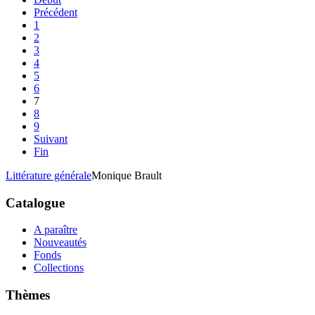
Précédent
1
2
3
4
5
6
7
8
9
Suivant
Fin
Littérature générale
Monique Brault
Catalogue
A paraître
Nouveautés
Fonds
Collections
Thèmes