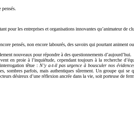
e pensés.
tant pour les entreprises et organisations innovantes qu’animateur de c
ncore pensés, non encore labourés, des savoirs qui pourtant animent ou 
totalement nouveaux pour répondre à des questionnements d’aujourd’hui.
ent en proie à l’inquiétude, cependant toujours à la recherche d’équi
nterrogation têtue :
N’y a-t-il pas urgence à bousculer nos
évidence
ches, sombres parfois, mais authentiques sûrement. Un groupe qui s
cteurs désireux d’une réflexion ancrée dans la vie, soit porteuse de ferm